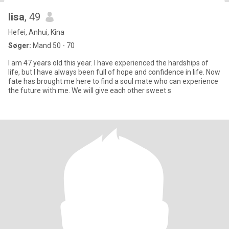
lisa
, 49
Hefei, Anhui, Kina
Søger:
Mand 50 - 70
I am 47 years old this year. I have experienced the hardships of
life, but I have always been full of hope and confidence in life. Now
fate has brought me here to find a soul mate who can experience
the future with me. We will give each other sweet s