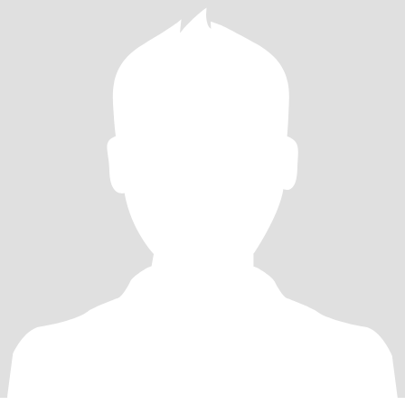
好不仅仅在于目的地，更在于沿途的风景和陪伴的人。 对于爱情，
我始终保持着一份纯真的，与壮憧