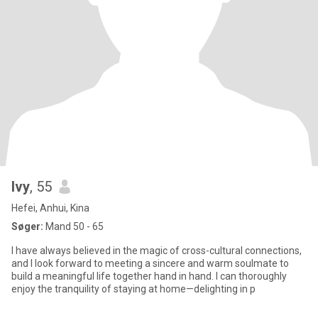
Ivy
, 55
Hefei, Anhui, Kina
Søger:
Mand 50 - 65
I have always believed in the magic of cross-cultural connections,
and I look forward to meeting a sincere and warm soulmate to
build a meaningful life together hand in hand. I can thoroughly
enjoy the tranquility of staying at home—delighting in p