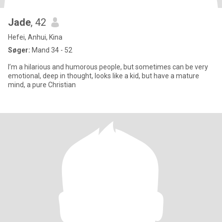
Jade
, 42
Hefei, Anhui, Kina
Søger:
Mand 34 - 52
I’m a hilarious and humorous people, but sometimes can be very
emotional, deep in thought, looks like a kid, but have a mature
mind, a pure Christian