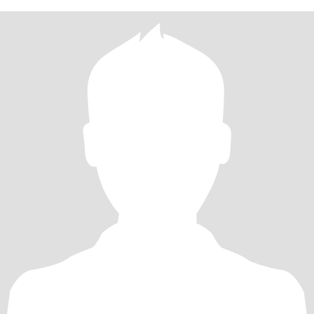
失败的婚姻也给我带来反思，使我逐步走向成熟。退休后的我经济
独立，无经济债务，身心健康，追求运动、饮食、心态的平衡，最
近几年通过了中国心理卫生协会的