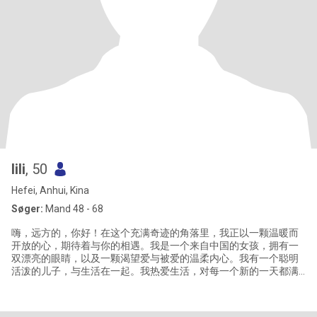
lili
, 50
Hefei, Anhui, Kina
Søger:
Mand 48 - 68
嗨，远方的，你好！在这个充满奇迹的角落里，我正以一颗温暖而
开放的心，期待着与你的相遇。我是一个来自中国的女孩，拥有一
双漂亮的眼睛，以及一颗渴望爱与被爱的温柔内心。我有一个聪明
活泼的儿子，与生活在一起。我热爱生活，对每一个新的一天都满
怀期待。工作之余，我喜欢沉浸在书籍的海洋里，或是背上行囊去
探索不同的文化和风景。这些爱好不仅丰富了我的精神世界，也让
我学会了如何在繁忙中找到内心的平静与喜悦。我相信，生活的美