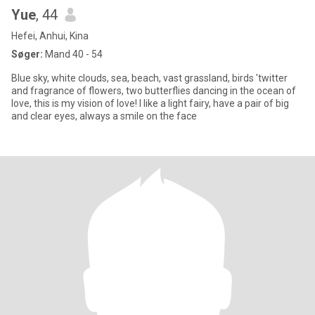
Yue
, 44
Hefei, Anhui, Kina
Søger:
Mand 40 - 54
Blue sky, white clouds, sea, beach, vast grassland, birds 'twitter
and fragrance of flowers, two butterflies dancing in the ocean of
love, this is my vision of love! I like a light fairy, have a pair of big
and clear eyes, always a smile on the face