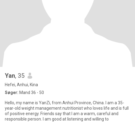
Yan
, 35
Hefei, Anhui, Kina
Søger:
Mand 36 - 50
Hello, my name is YanZi, from Anhui Province, China. I am a 35-
year-old weight management nutritionist who loves life and is full
of positive energy. Friends say that I am a warm, careful and
responsible person. I am good at listening and willing to