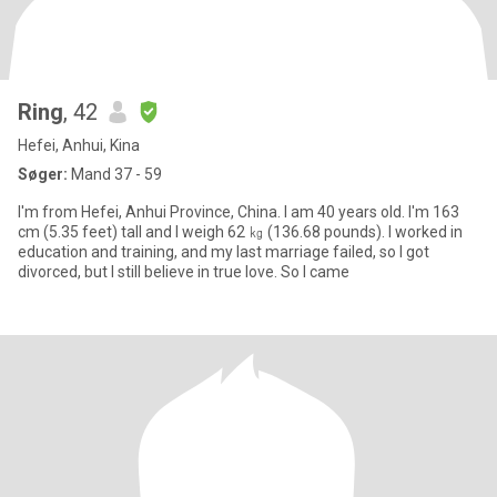
Ring
, 42
Hefei, Anhui, Kina
Søger:
Mand 37 - 59
I'm from Hefei, Anhui Province, China. I am 40 years old. I'm 163
cm (5.35 feet) tall and I weigh 62 ㎏ (136.68 pounds). I worked in
education and training, and my last marriage failed, so I got
divorced, but I still believe in true love. So I came