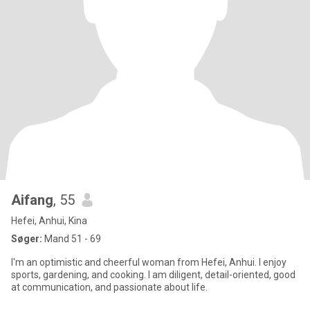
Aifang
, 55
Hefei, Anhui, Kina
Søger:
Mand 51 - 69
I'm an optimistic and cheerful woman from Hefei, Anhui. I enjoy
sports, gardening, and cooking. I am diligent, detail-oriented, good
at communication, and passionate about life.