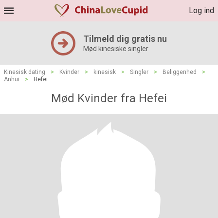
Log ind
Tilmeld dig gratis nu
Mød kinesiske singler
Kinesisk dating
>
Kvinder
>
kinesisk
>
Singler
>
Beliggenhed
>
Anhui
>
Hefei
Mød Kvinder fra Hefei