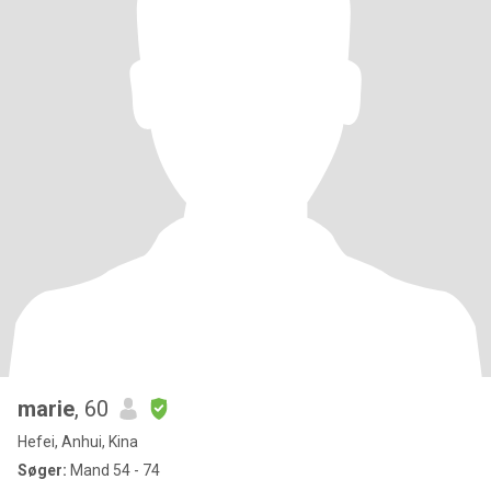
marie
, 60
Hefei, Anhui, Kina
Søger:
Mand 54 - 74