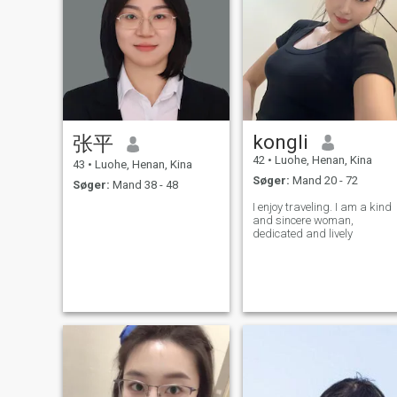
kongli
张平
42
•
Luohe, Henan, Kina
43
•
Luohe, Henan, Kina
Søger:
Mand 20 - 72
Søger:
Mand 38 - 48
I enjoy traveling. I am a kind
and sincere woman,
dedicated and lively