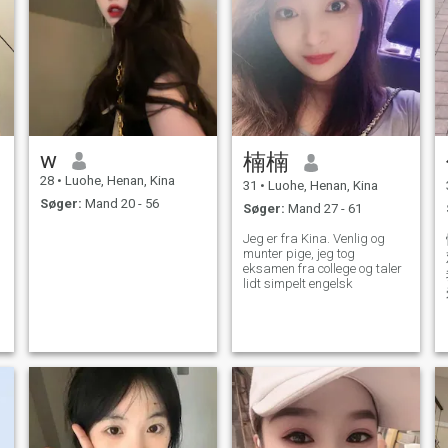
w
楠楠
28
•
Luohe, Henan, Kina
31
•
Luohe, Henan, Kina
Søger:
Mand 20 - 56
Søger:
Mand 27 - 61
Jeg er fra Kina. Venlig og
munter pige, jeg tog
eksamen fra college og taler
lidt simpelt engelsk