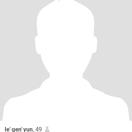
le' gen' yun
, 49