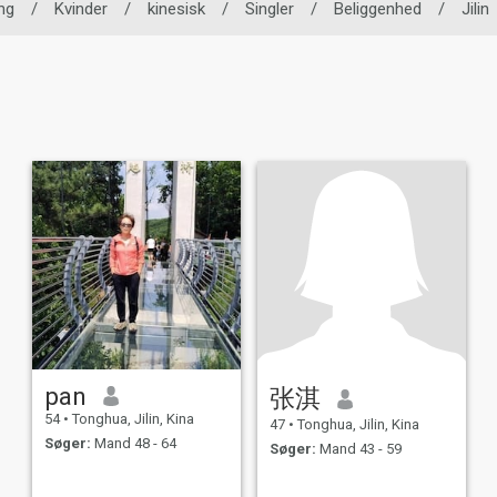
ng
/
Kvinder
/
kinesisk
/
Singler
/
Beliggenhed
/
Jilin
pan
张淇
54
•
Tonghua, Jilin, Kina
47
•
Tonghua, Jilin, Kina
Søger:
Mand 48 - 64
Søger:
Mand 43 - 59