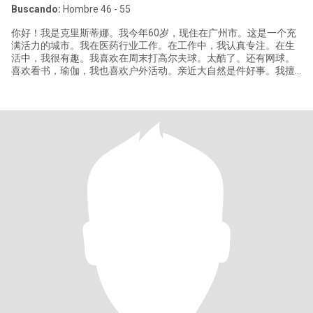
Buscando:
Hombre 46 - 55
你好！我是克里斯蒂娜。我今年60岁，现住在广州市。这是一个充
满活力的城市。我在医药行业工作。在工作中，我认真专注。在生
活中，我很有趣。我喜欢在周末打高尔夫球。太酷了。还有网球。
喜欢看书，瑜伽，我也喜欢户外活动。亲近大自然是件好事。我擅
长烹饪。我可以做美味的食物。 我是一个热情开朗的人。就像冬天
里的一缕阳光。我带给周围的人温暖和快乐。我对公益事业充满热
情，我是一个关爱他人的人，是爱的使者。因为我相信爱和善良可
以让世界变得更美好。 现在，我正在寻找人生伴侣。一个健康、善
良、有责任感的人。如果他有