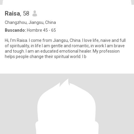
Raisa
, 58
Changzhou, Jiangsu, China
Buscando:
Hombre 45 - 65
Hi, I'm Raisa. I come from Jiangsu, China. I love life, naive and full
of spirituality, in life I am gentle and romantic, in work I am brave
and tough. I am an educated emotional healer. My profession
helps people change their spiritual world. I b