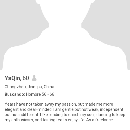
YaQin
, 60
Changzhou, Jiangsu, China
Buscando:
Hombre 56 - 66
Years have not taken away my passion, but made me more
elegant and clear-minded. I am gentle but not weak, independent
but not indifferent. I like reading to enrich my soul, dancing to keep
my enthusiasm, and tasting tea to enjoy life. As a freelance