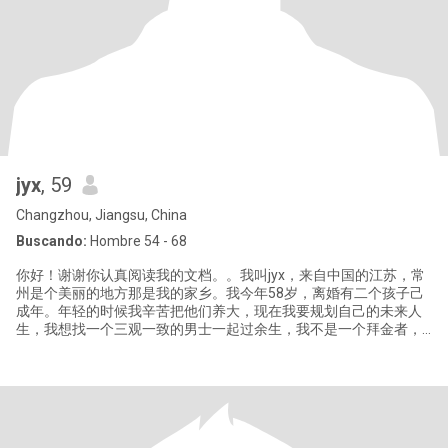
jyx
, 59
Changzhou, Jiangsu, China
Buscando:
Hombre 54 - 68
你好！谢谢你认真阅读我的文档。。我叫jyx，来自中国的江苏，常
州是个美丽的地方那是我的家乡。我今年58岁，离婚有二个孩子己
成年。年轻的时候我辛苦把他们养大，现在我要规划自己的未来人
生，我想找一个三观一致的男士一起过余生，我不是一个拜金者，
我只想我的丈夫疼我爱我，我们一起相伴到生命的尽头。我是善良
坚强，善解人意的传统中国女性。我希望家是我最温馨的港湾，我
己经退休，我喜欢旅游。做饭.散步.和朋友一起聊天，我最近学习了
烘焙，家人朋友都说好吃，你喜欢我亲自做给你吃吗？好了你愿意
告诉我你的想法吗🤪