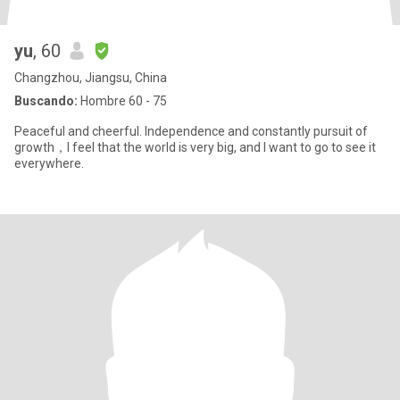
yu
, 60
Changzhou, Jiangsu, China
Buscando:
Hombre 60 - 75
Peaceful and cheerful. Independence and constantly pursuit of
growth，I feel that the world is very big, and I want to go to see it
everywhere.