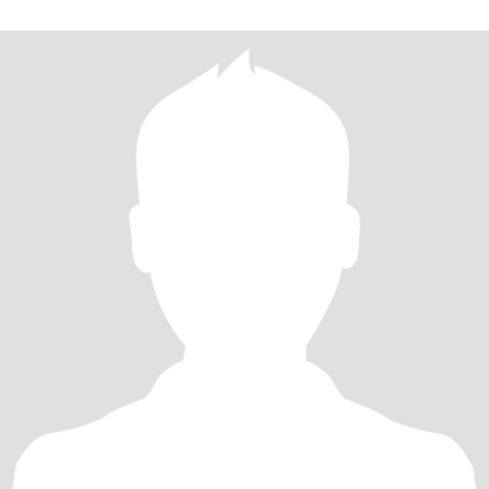
心，有担当的绅士，并期待与你相遇，相识，相知，牵手共建一个
属于我们的美好家园。如果你也热爱生活，看重家庭，渴望建立一
个真诚认真的关系，那就给我发个消息吧。期