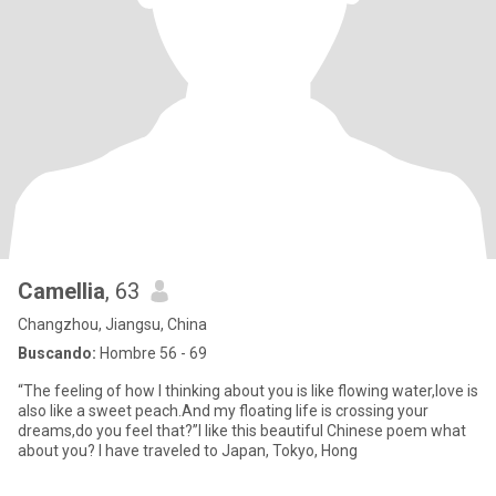
Camellia
, 63
Changzhou, Jiangsu, China
Buscando:
Hombre 56 - 69
“The feeling of how I thinking about you is like flowing water,love is
also like a sweet peach.And my floating life is crossing your
dreams,do you feel that?”I like this beautiful Chinese poem what
about you? I have traveled to Japan, Tokyo, Hong