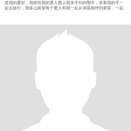
是我的爱好，我想给我的爱人围上我亲手织的围巾，牵着我的手一
起去旅行，我多么盼望有个爱人和我一起从清晨相伴到黄昏，一起
喝杯咖啡聊聊天，把生活过的充实又温暖，我知道这里聚集了来自
世界各地的人，所以我相信在这里能遇见他，期待美好的缘份。