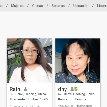
na
/
Mujeres
/
Chinas
/
Solteras
/
Ubicación
/
Liaoni
Rain
dny
55
•
Benxi, Liaoning, China
67
•
Benxi, Liaoning, China
Buscando:
Hombre 51 - 65
Buscando:
Hombre
I’m easygoing , kind and
我来自中国，我喜欢家庭，