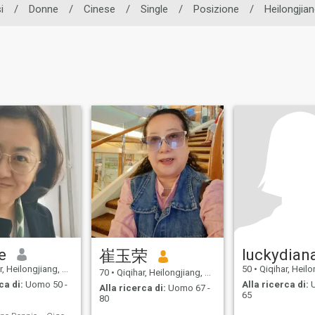
i
/
Donne
/
Cinese
/
Single
/
Posizione
/
Heilongjian
e
luckydian
崔玉荣
 Heilongjiang, Cina
50
•
Qiqihar, Heilongj
70
•
Qiqihar, Heilongjiang, Cina
ca di:
Uomo 50 -
Alla ricerca di:
U
Alla ricerca di:
Uomo 67 -
65
80