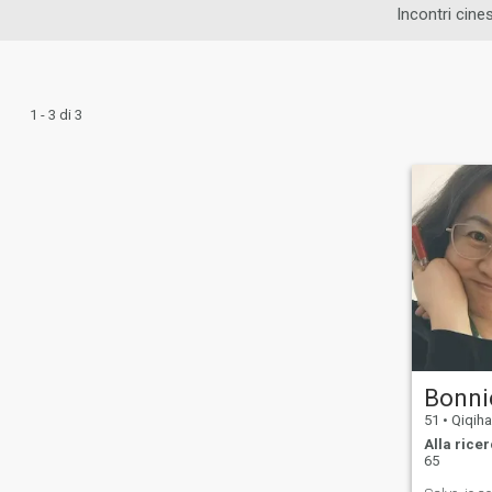
Incontri cines
1 - 3 di 3
Bonni
51
•
Qiqihar,
Alla ricer
65