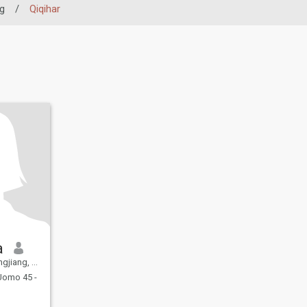
g
/
Qiqihar
a
iang, Cina
omo 45 -