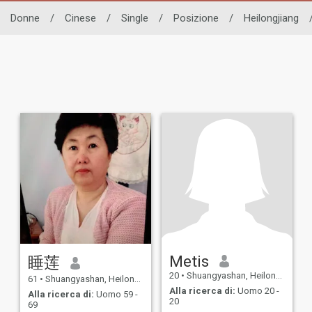
Donne
/
Cinese
/
Single
/
Posizione
/
Heilongjiang
Metis
睡莲
20
•
Shuangyashan, Heilongjiang, Cina
61
•
Shuangyashan, Heilongjiang, Cina
Alla ricerca di:
Uomo 20 -
Alla ricerca di:
Uomo 59 -
20
69