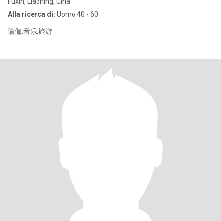
Fuxin, Liaoning, Cina
Alla ricerca di:
Uomo 40 - 60
瑜伽.音乐.旅游