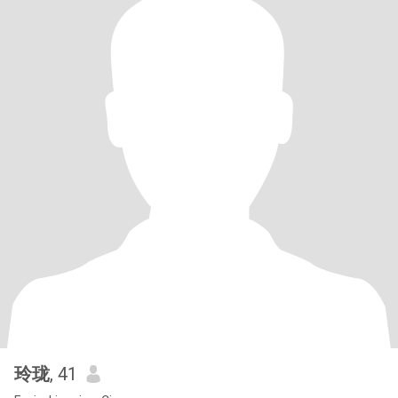
玲珑
, 41