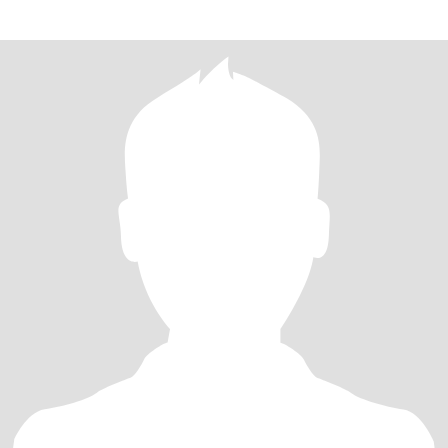
味蕾惊喜，此外，阅读也是我的一大爱好，通过书籍不断探索心灵
的深度与宽度。