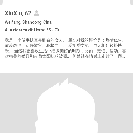
XiuXiu
, 62
Weifang, Shandong, Cina
Alla ricerca di:
Uomo 55 - 70
我是一个做事认真并勤奋的女人。 朋友对我的评价是：热情似火、
敢爱敢恨、动静皆宜、积极向上、 爱笑爱交流，与人相处轻松快
乐。 当然我更喜欢生活中细微美好的时刻，比如：烹饪、运动、喜
欢精美的餐具和带着太阳味的被褥……但曾经在情感上走过了一段弯
路，所以现在我更明白自己想要什么样的婚姻，我希望能与有缘的
您相识相守，共同努力去创建一个温馨甜蜜的幸福美满的家庭。 认
识我，你将是幸福的，因为我专情、顾家、包容、善解人意、对 生
活充满热情，有我，你的后半生比任何男人都会过得有尊严，这就
是我的承诺和愿望。 未来