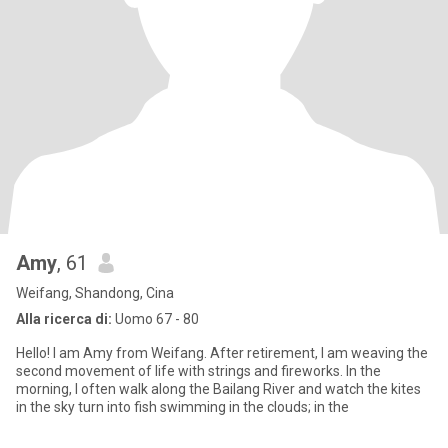
Amy
, 61
Weifang, Shandong, Cina
Alla ricerca di:
Uomo 67 - 80
Hello! I am Amy from Weifang. After retirement, I am weaving the
second movement of life with strings and fireworks. In the
morning, I often walk along the Bailang River and watch the kites
in the sky turn into fish swimming in the clouds; in the