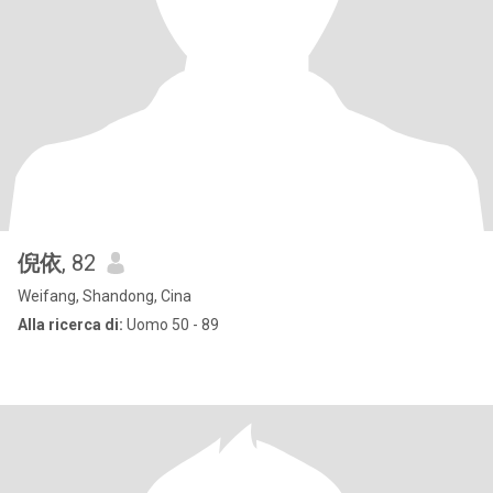
倪依
, 82
Weifang, Shandong, Cina
Alla ricerca di:
Uomo 50 - 89