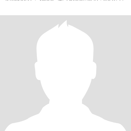
家打成一片。我相信，真诚是与人交往的最好方式，所以我总是用
真心去对待每一个人。在生活中，我喜欢探索新的地方，发现那些
被忽略的美好角落。无论是山间的小溪，还是城市的小巷，都能让
我感受到生活的魅力。我也热衷于尝试各种新的事物，学习新的技
能。最近我就迷上了 排箫，真的超级有