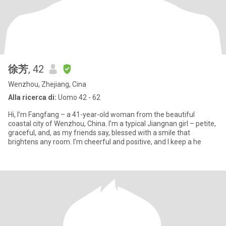
徐芳
, 42
Wenzhou, Zhejiang, Cina
Alla ricerca di:
Uomo 42 - 62
Hi, I’m Fangfang – a 41-year-old woman from the beautiful
coastal city of Wenzhou, China. I’m a typical Jiangnan girl – petite,
graceful, and, as my friends say, blessed with a smile that
brightens any room. I’m cheerful and positive, and I keep a he