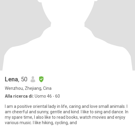
Lena
, 50
Wenzhou, Zhejiang, Cina
Alla ricerca di:
Uomo 46 - 60
I am a positive oriental lady in life, caring and love small animals. I
am cheerful and sunny, gentle and kind. I like to sing and dance. In
my spare time, I also like to read books, watch movies and enjoy
various music. I like hiking, cycling, and