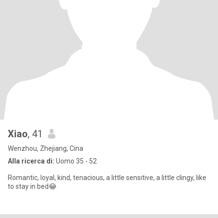
Xiao
, 41
Wenzhou, Zhejiang, Cina
Alla ricerca di:
Uomo 35 - 52
Romantic, loyal, kind, tenacious, a little sensitive, a little clingy, like
to stay in bed😂