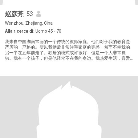
赵彦芳
, 53
Wenzhou, Zhejiang, Cina
Alla ricerca di:
Uomo 45 - 70
我来自中国湖南常德的一个传统的教师家庭。他们对于我的教育是
严厉的，严格的。所以我婚后非常注重家庭的完整，然而不幸我的
另一半在五年前走了。独居的模式或许很好，但是一个人非常孤
独。我有一个孩子，但是他经常不在我的身边。我热爱生活，喜爱
艺术，尤其是烹饪。做美食，去旅行是我的愿望和梦想。但生活往
往很劳碌，没有时间去实现我这些想法。我希望有一个人能牵着我
的手，让我依靠在他的臂弯。我们可以聊未来的生活。可以一起看
电影，逛街，做美食，做园艺，去旅行，看遍世界各个角落，我可
以为你端茶更衣，可以一起做你喜欢的事情