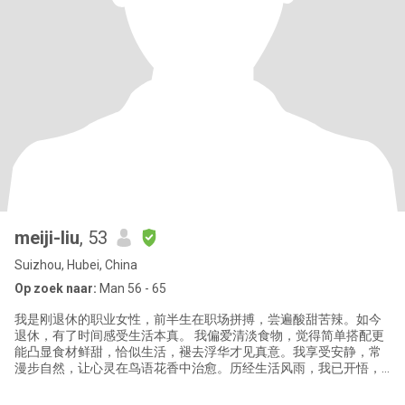
meiji-liu
, 53
Suizhou, Hubei, China
Op zoek naar:
Man 56 - 65
我是刚退休的职业女性，前半生在职场拼搏，尝遍酸甜苦辣。如今
退休，有了时间感受生活本真。 我偏爱清淡食物，觉得简单搭配更
能凸显食材鲜甜，恰似生活，褪去浮华才见真意。我享受安静，常
漫步自然，让心灵在鸟语花香中治愈。历经生活风雨，我已开悟，
明白一切皆有定数，也愿他人能寻得内心宁静。 我热衷做饭，把食
材变成佳肴的过程充满乐趣。精神上，我从中国传统文化中汲取力