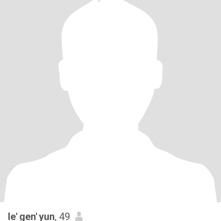
le' gen' yun
, 49