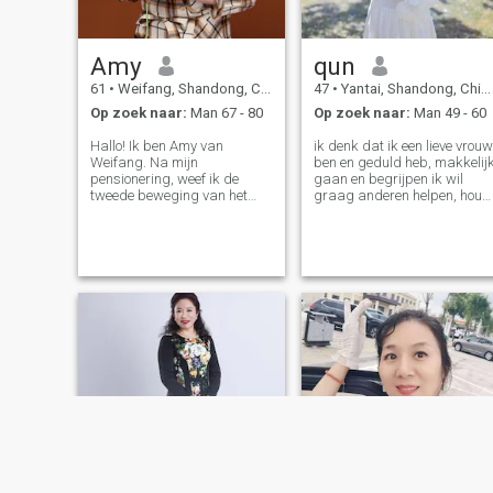
Amy
qun
61
•
Weifang, Shandong, China
47
•
Yantai, Shandong, China
Op zoek naar:
Man 67 - 80
Op zoek naar:
Man 49 - 60
Hallo! Ik ben Amy van
ik denk dat ik een lieve vrouw
Weifang. Na mijn
ben en geduld heb, makkelij
pensionering, weef ik de
gaan en begrijpen ik wil
tweede beweging van het
graag anderen helpen, hou
leven met touwtjes en
van dier, ik weet hoe te koken
vuurwerk 's Ochtends loop ik
en gezond te eten, ik heb
vaak langs de Bailang rivier
lange tijd beensingle en hoop
en zie ik hoe de vliegers in de
echt iemand te vinden die we
lucht veranderen in vissen
van elkaar houden, ik ben
zwemmen in de wolken; 's
serieus hier en niet spelen of
Middags zit ik altijd voor de
vragen om geld, ik kijk
zandkap ztwo en laat ik de
ernaar uit om meer te praten
rimpels van "Fisherman's
als je interesse bent kunt u
Song at Dusk" zich
me een bericht sturen
verspreiden Boven de
pianokamer bedekt met
zonlicht. Als je de houten deur
van mijn huis openduwt, zul
je zeker zien De vers
gebakken
jujujujujujujujujujujujujujujube
pasta, gemengd met de hete