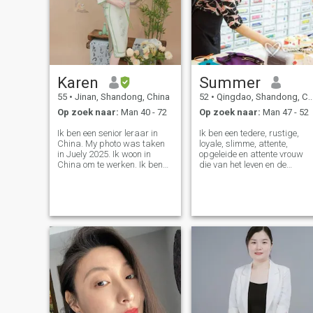
Karen
Summer
55
•
Jinan, Shandong, China
52
•
Qingdao, Shandong, China
Op zoek naar:
Man 40 - 72
Op zoek naar:
Man 47 - 52
Ik ben een senior leraar in
Ik ben een tedere, rustige,
China. My photo was taken
loyale, slimme, attente,
in Juely 2025. Ik woon in
opgeleide en attente vrouw
China om te werken. Ik ben
die van het leven en de
goed geïnformeerd, vrolijk en
familie erg veel houdt. Ik hou
gedisciplineerd. Ik hou van
van natuur, oceaan, berg,
sport, vooral wat
ook genieten van een
groepssporten, die me veel
wandeling, tuinieren, reizen,
geluk en positieve energie
plezier hebben met vrienden,
kunnen geven. Ik hou van het
of gewoon wat rustige tijd
leven, begrijp Engels en geef
thuis doorbrengen. =) ik heb
de voorkeur aan reizen,
een passie voor het leren van
zingen, bakken, dansen,
nieuwe dingen, kennis is
lezen etc. Ik zal altijd
grenzeloos, ik geniet van het
nieuwsgierig zijn en leren
lezen van verschillende
over nieuwe dingen en
soorten boeken. Ik waardeer
onbekende gebieden. Sinds
de eenvoudige dingen in het
2017 begin ik online Engels te
leven. Een comfortabel huis,