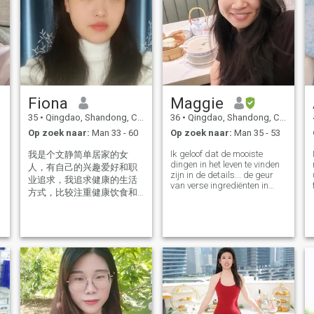
enz. Ik kijk ernaar uit om een
gaan!
geweldig persoon te
ontmoeten en een
betekenisvolle relatie op te
bouwen.
Fiona
Maggie
35
•
Qingdao, Shandong, China
36
•
Qingdao, Shandong, China
Op zoek naar:
Man 33 - 60
Op zoek naar:
Man 35 - 53
Ik geloof dat de mooiste
我是个文静简单居家的女
dingen in het leven te vinden
人，有自己的兴趣爱好和职
zijn in de details... de geur
业追求，我追求健康的生活
g,
van verse ingrediënten in
方式，比较注重健康饮食和
mijn keuken, de perfecte
规律作息。如果你对我有好
stroom van een ochtend yoga
sessie, en de warmte van een
感，请给我留言吧。 I am a
oprecht gesprek. Ik ben een
gentle,home-loving lady who
vrouw die vreugde vindt in
enjoys the warm of a quiet
het creëren van een vredig en
life. I value a healthy lifestyle
inspirerend huis. Of ik nu
and pay close attention to
experimenteer met een nieuw
that.I can balance work and
recept of een verborgen
enjoying life, I like cooking
kunstgalerij verken, ik breng
een gevoel van
nieuwsgierigheid en