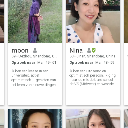
moon
Nina
59
•
Dezhou, Shandong, China
50
•
Jinan, Shandong, China
Op zoek naar:
Man 49 - 61
Op zoek naar:
Man 48 - 59
Ik ben een leraar in een
Ik ben een uitgaand en
universiteit, actief,
optimistisch persoon. Ik ging
naar de middelbare school in
optimistisch， genieten van
de VS (Midwest) en woonde
het leren van nieuwe dingen
meer dan 10 jaar in
en het verkennen van de
Californië. Ik kwam terug
wereld. Ik hoop dat ik de
naar China in 2022 om voor
juiste persoon kan ontmoeten
mijn moeder te zorgen, maar
met wie ik een goed gesprek
nu ben ik klaar om een nieuw
kan hebben, goed kan
hoofdstuk in mijn leven te
communiceren en samen een
beginnen. Sommige van de
warm, lief huis vol liefde en
activiteiten die ik leuk vind:
harmoniouse sfeer kan
Boeken lezen, films kijken,
bouwen. Ben je er klaar voor,
wandelen/wandelen, reizen,
trek je jas aan, laten we