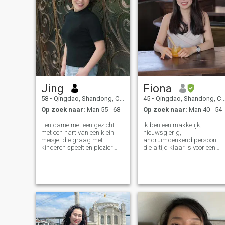
Jing
Fiona
58
•
Qingdao, Shandong, China
45
•
Qingdao, Shandong, China
Op zoek naar:
Man 55 - 68
Op zoek naar:
Man 40 - 54
Een dame met een gezicht
Ik ben een makkelijk,
met een hart van een klein
nieuwsgierig,
meisje, die graag met
andruimdenkend persoon
kinderen speelt en plezier
die altijd klaar is voor een
heeft, die zonder zorgen
uitdaging of avontuur. Ik hou
graag lacht, die van alle
van reizen, lezen en sporten.
soorten dieren houdt, vooral
Ik ben een fijnproever die
van honden, die iedereen in
graag nieuwe restaurants
nood graag helpt. Ik hou ook
probeert. Deze passies van
van muziek, ik hou van
mij vormen een
zingen, ik leef een heel actief
multidimensionale en
leven. Ik vind het leuk om
positieve versie van mij. Ik
goede tijden met anderen te
ben geïnteresseerd in een
delen. Aan de andere kant
serieuze relatie die