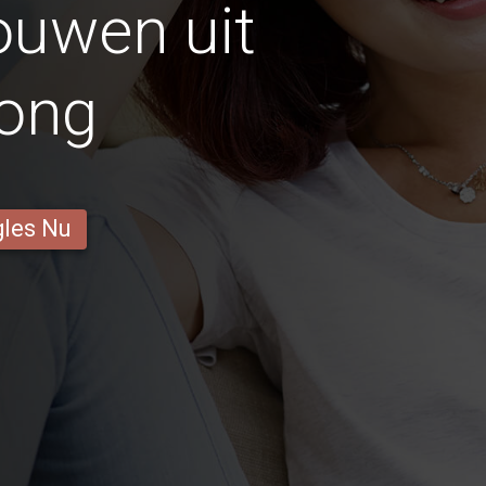
ouwen uit
ong
gles Nu