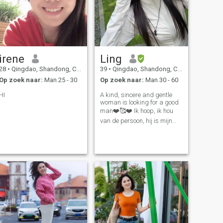
irene
Ling
28
•
Qingdao, Shandong, China
39
•
Qingdao, Shandong, China
Op zoek naar:
Man 25 - 30
Op zoek naar:
Man 30 - 60
HI
A kind, sincere and gentle
woman is looking for a good
man❤️🥰❤️ Ik hoop, ik hou
van de persoon, hij is mijn
beste vriend. We hoeven niet
100% hetzelfde te zijn, we
kunnen onze eigen interesses
hebben, maar we zijn allebei
bereid om nieuwe dingen
samen te ervaren voor
elkaar.