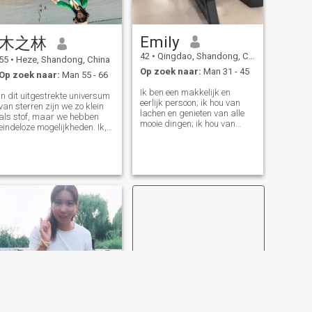
Emily
木之林
42
•
Qingdao, Shandong, China
55
•
Heze, Shandong, China
Op zoek naar:
Man 31 - 45
Op zoek naar:
Man 55 - 66
Ik ben een makkelijk en
In dit uitgestrekte universum
eerlijk persoon; ik hou van
van sterren zijn we zo klein
lachen en genieten van alle
als stof, maar we hebben
mooie dingen; ik hou van
eindeloze mogelijkheden. Ik,
sport, lezen, koken, reizen, en
een vrouw uit China, begon
de stad 🌆 Sightseeing, ik
deze reis met mijn liefde voor
geniet ook van het bezoeken
het leven en verlangen naar
van musea, vooral het
liefde. Ik ben afgestudeerd
ervaren van de charme van
aan de universiteit, heb me
de natuur in het midden van
gespecialiseerd in
het
onderwijsmanagement en
ken de kracht van onderwijs.
Ik heb een rijke innerlijke
wereld, ik hou van muziek,
fitness, reizen en eten, dit zijn
onmisbare kleuren in mijn
leven. Mijn twee zonen, de
oudste is getrouwd, de
jongste worstelt in het derde
jaar van de middelbare
school, ze zijn de schat in