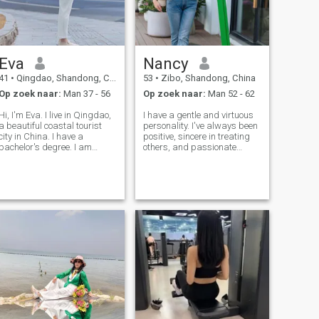
Eva
Nancy
41
•
Qingdao, Shandong, China
53
•
Zibo, Shandong, China
Op zoek naar:
Man 37 - 56
Op zoek naar:
Man 52 - 62
Hi, I'm Eva. I live in Qingdao,
I have a gentle and virtuous
a beautiful coastal tourist
personality. I've always been
city in China. I have a
positive, sincere in treating
bachelor's degree. I am
others, and passionate
currently a middle school
about life. In the field of
music teacher. I majored in
education, I have always
Chinese national vocal music
loved every student and
in college. I am proficient in
accompanied their growth
piano and Chinese zither. I
patiently. Apart from
education, I