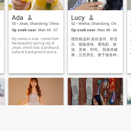
Ada
Lucy
55
•
Jinan, Shandong, China
52
•
Weihai, Shandong, China
Op zoek naar:
Man 45 - 67
Op zoek naar:
Man 48 - 66
My name is Ada. I come from
我性格温和 喜欢读书、听音
k
the beautiful spring city of
乐、锻炼身体、看电影、旅
Jinan, which has a profound
游、美食、时尚。 我身体健
cultural background and a
康，注意养生。善于做各种
long history. This city has
中国美食，如果你也是美食
endowed me with the
characteristics of
家，你有了鉴赏美食的机
enthusiasm, cheerfulness,
会。 我已退休，所以有时间
love to talk and laugh,
和你享受生活。 我有一个儿
proactive, optimistic
子已经结婚，还有两只猫，
我非常爱他们。 我相信这世
界上一定有一个人像我寻找
他一样在寻找着我，我们心
灵相通，默契、彼此懂对
方，彼此尊重，互敬互爱，
我们会成为灵魂伴侣，一起
幸福美满的度过未来的每一
天。 我们一起去旅行、一起
看夕阳，我们一起去吃美