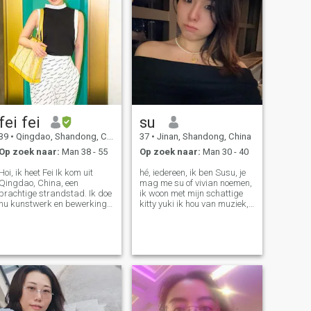
fei fei
su
39
•
Qingdao, Shandong, China
37
•
Jinan, Shandong, China
Op zoek naar:
Man 38 - 55
Op zoek naar:
Man 30 - 40
Hoi, ik heet Fei Ik kom uit
hé, iedereen, ik ben Susu, je
Qingdao, China, een
mag me su of vivian noemen,
prachtige strandstad. Ik doe
ik woon met mijn schattige
nu kunstwerk en bewerking
kitty yuki ik hou van muziek,
voor sommigen Films en tv Ik
bijna alle soorten muziek,
leef en vrolijk, vriendelijk,
vooral muzikale en klassieke
vriendelijk en makkelijk om
muziek, films is mijn hobby,
mee om te gaan. Ik ben een
ook, mijn favoriete film is
eenvoudige, vrolijke, en een
"Interstellar", een fan van
kleine romantische
Nolan, en en ik hou van
alleenstaande moeder, haha
fitness, het is een goede
Ik ben geboren in een gezin
manier om stress te
van onderwijs, ik heb een
ontspannen, oh, ik vergat te
goede opleiding en heb een
vermelden dat ik hou van