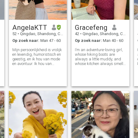
eenzaam.... Wil delen met een
man .dit is reden.Waarom ik
r
hier ben.als u die juiste man
bent .Wees alsjeblieft niet
verlegen.om mij te
AngelaKTT
Gracefeng
schrijven.Bedankt voor het
lezen van my.profile.
52
•
Qingdao, Shandong, China
42
•
Qingdao, Shandong, China
Op zoek naar:
Man 47 - 60
Op zoek naar:
Man 40 - 60
Mijn persoonlijkheid is vrolijk
I’m an adventure-loving girl,
en levendig, humoristisch en
whose hiking boots are
geestig, en ik hou van mode
always a little muddy, and
en avontuur. Ik hou van
whose kitchen always smells
reizen, lezen, luisteren naar
like fresh baking and warm
f
muziek en films kijken. Ik
homemade Chinese food.
vind het leuk om hard en
You’ll often spot me chasing
actief te lachen. Elke dag als
golden sunsets on the
d
je me ziet, zal je comfortabel
horizon, planning my next
glimlachen en je
little outdoor
verrassingen brengen. Ik ben
op zoek naar iemand om
elkaar gezelschap te geven
voor de rest van mijn leven. Ik
ben hier, wanneer kom je?