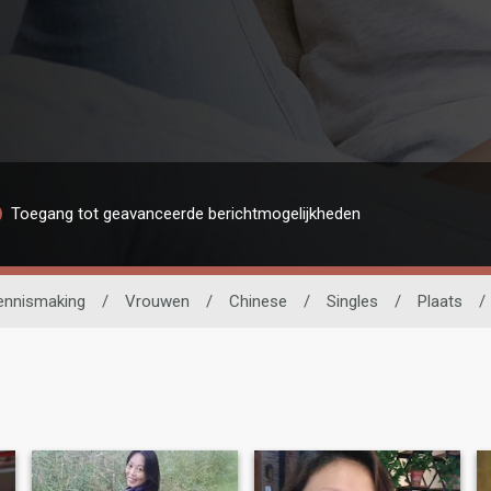
Toegang tot geavanceerde berichtmogelijkheden
ennismaking
/
Vrouwen
/
Chinese
/
Singles
/
Plaats
/