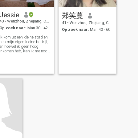
Jessie
郑笑蔓
40
•
Wenzhou, Zhejiang, China
41
•
Wenzhou, Zhejiang, China
Op zoek naar:
Man 30 - 42
Op zoek naar:
Man 40 - 60
Ik kom uit een kleine stad en
heb mijn eigen kleine bedrijf,
en hoewel ik geen hoog
inkomen heb, kan ik me nog
steeds veroorloven om al mijn
uitgaven te besteden. Heb je
eigen hobby's, zoals
wandelen, backpacken,
spelen met kinderen, Het
was een leuk en leuk ding te
doen met de kinderen, ik kijk
ernaar uit om mijn eigen
kinderen in de toekomst. Ik
hou ook van koken, hoewel
het gemiddeld is. Ik ben
iemand die plannen en
reflecteren, of het nu gaat om
leren, werken of persoonlijke
ontwikkeling. Voor de
uitbraak was elk jaar een
reis gepland, in de hoop dat
iemand het plezier van de