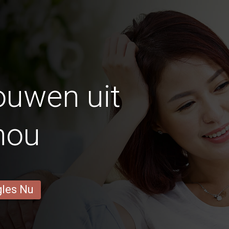
ouwen uit
hou
gles Nu