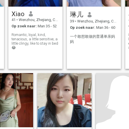
Xiao
琳儿
41
•
Wenzhou, Zhejiang, China
39
•
Wenzhou, Zhejiang, China
Op zoek naar:
Man 35 - 52
Op zoek naar:
Man 36 - 60
Romantic, loyal, kind,
一个敢想敢做的普通单亲妈
tenacious, a little sensitive, a
妈
little clingy, like to stay in bed
😂
g
j