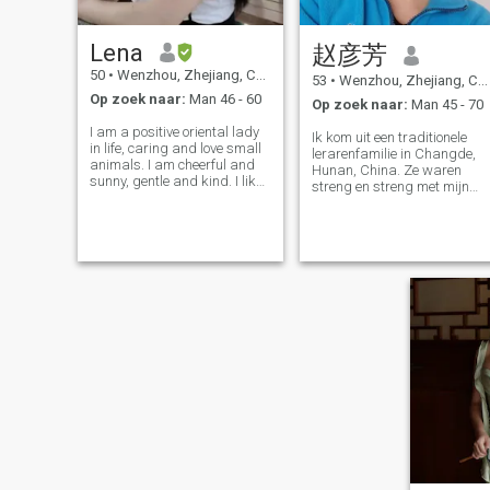
Lena
赵彦芳
50
•
Wenzhou, Zhejiang, China
53
•
Wenzhou, Zhejiang, China
Op zoek naar:
Man 46 - 60
Op zoek naar:
Man 45 - 70
I am a positive oriental lady
Ik kom uit een traditionele
in life, caring and love small
lerarenfamilie in Changde,
animals. I am cheerful and
Hunan, China. Ze waren
sunny, gentle and kind. I like
streng en streng met mijn
to sing and dance. In my
opleiding. Dus ik was erg
spare time, I also like to read
gericht op familie-integriteit
books, watch movies and
na mijn huwelijk, maar
enjoy various music. I like
helaas vertrok mijn andere
hiking, cycling, and
helft vijf jaar geleden. Het
patroon van alleen leven ma
dan goed zijn, maar men is
erg eenzaam. Ik heb een
kind, maar hij is vaak niet bi
mij. Ik hou van het leven, van
kunst, vooral koken. Het is
mijn wens en droom om eten
en reizen te koken. Maar het
leven is vaak moeizaam en
er is geen tijd om mijn ideeën
te realiseren. Ik hoop dat
iemand mijn hand kan
vasthouden en me op zijn