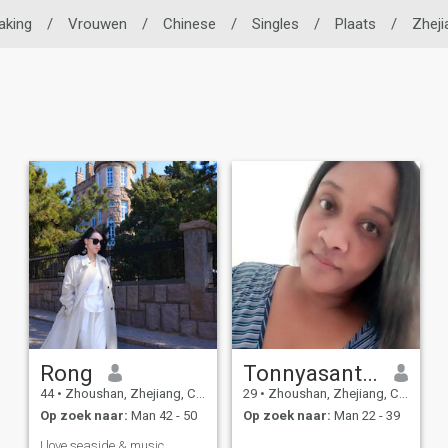
aking
/
Vrouwen
/
Chinese
/
Singles
/
Plaats
/
Zheji
Rong
Tonnyasantoss
44
•
Zhoushan, Zhejiang, China
29
•
Zhoushan, Zhejiang, China
Op zoek naar:
Man 42 - 50
Op zoek naar:
Man 22 - 39
I love seaside & music,