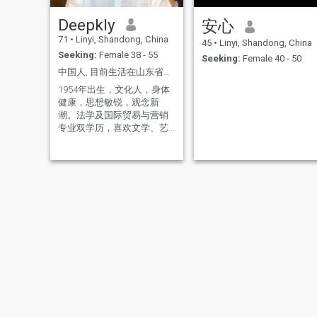
Deepkly
安心
71
•
Linyi, Shandong, China
45
•
Linyi, Shandong, China
Seeking:
Female 38 - 55
Seeking:
Female 40 - 50
中国人, 目前生活在山东省临沂市。
1954年出生，文化人，身体
健康，思想敏锐，观念新
潮。法学及国际贸易与营销
专业双学历，喜欢文学、艺
术、绘画、摄影、旅游，户
外、自驾游，喜欢写作，曾
经在北京做过十年编辑、记
者，主编出版过书。去过全
国大部分省和主要城市。在
《南风窗》、《凤凰周
刊》、《国际商报》等众多
报纸杂志发表过数十万字的
报道、评论。 不抽烟，偶尔
喝点小酒。喜欢整洁、安
静，不喜欢热闹、酒宴、聚
会之类，厌恶牌桌、KTV。
离异。一个孩子已经成家，
不和孩子住一起。 现居中国