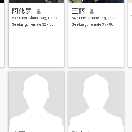
阿修罗
王丽
53
•
Linyi, Shandong, China
54
•
Linyi, Shandong, China
Seeking:
Female 32 - 55
Seeking:
Female 35 - 80