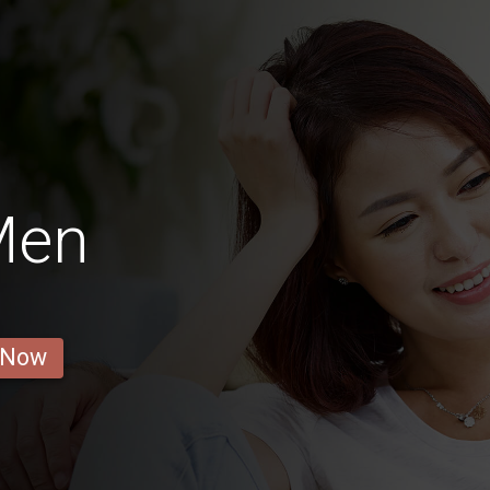
Men
 Now