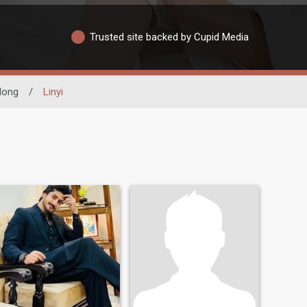
Trusted site backed by Cupid Media
dong
/
Linyi