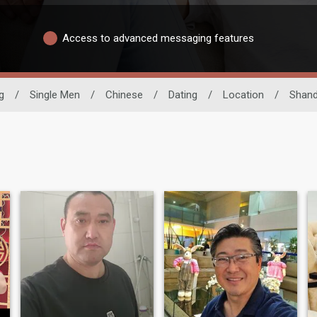
Access to advanced messaging features
g
/
Single Men
/
Chinese
/
Dating
/
Location
/
Shan