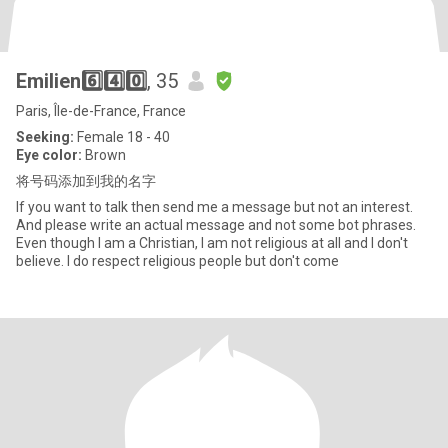
Emilien6️⃣4️⃣0️⃣
, 35
Paris, Île-de-France, France
Seeking:
Female 18 - 40
Eye color:
Brown
将号码添加到我的名字
If you want to talk then send me a message but not an interest.
And please write an actual message and not some bot phrases.
Even though I am a Christian, I am not religious at all and I don't
believe. I do respect religious people but don't come