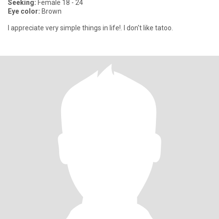
Seeking:
Female 18 - 24
Eye color:
Brown
I appreciate very simple things in life!. I don't like tatoo.