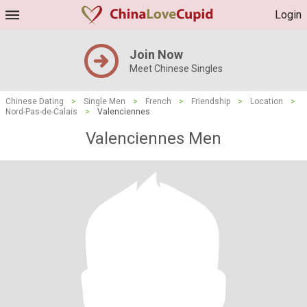
Login
Join Now
Meet Chinese Singles
Chinese Dating
>
Single Men
>
French
>
Friendship
>
Location
>
Nord-Pas-de-Calais
>
Valenciennes
Valenciennes Men