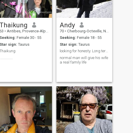
Thaikung
Andy
63
•
Antibes, Provence-Alpes-Côte d'Azur, France
70
•
Cherbourg-Octeville, Normandie, France
Seeking:
Female 30 - 55
Seeking:
Female 18 - 55
Star sign:
Taurus
Star sign:
Taurus
Thaikung
looking for honesty. Long term relationship
...............
normal man will give his wife
a real family life