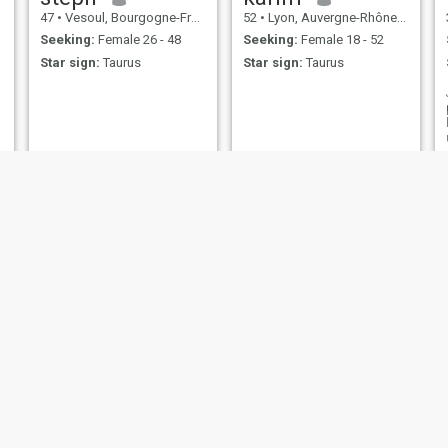
47
•
Vesoul, Bourgogne-Franche-Comté, France
52
•
Lyon, Auvergne-Rhône-Alpes, France
Seeking:
Female 26 - 48
Seeking:
Female 18 - 52
Star sign:
Taurus
Star sign:
Taurus
e
Jean Yves
60
•
Paris, Île-de-France, France