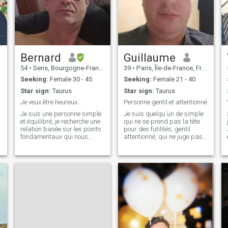
Bernard
Guillaume
54
•
Sens, Bourgogne-Franche-Comté, France
39
•
Paris, Île-de-France, France
Seeking:
Female 30 - 45
Seeking:
Female 21 - 40
Star sign:
Taurus
Star sign:
Taurus
Je veux être heureux.
Personne gentil et attentionné
m
Je suis une personne simple
Je suis quelqu'un de simple
et équilibré, je recherche une
qui ne se prend pas la tête
relation basée sur les points
pour des futilités, gentil
fondamentaux qui nous
attentionné, qui ne juge pas
amène à aimer et être aimé.
un livre a sa couverture,
Je veux pouvoir aimé sans
honnête, franc et sincère,
que ce soit perçu comme une
j'aime pas que l'on joue avec
faiblesse mais comme une
mes sentiments, le personne
force. Je suis romantique et p
pas sérieuse ou qui ne r