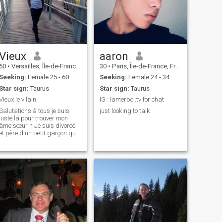
Vieux
aaron
50
•
Versailles, Île-de-France, France
30
•
Paris, Île-de-France, France
Seeking:
Female 25 - 60
Seeking:
Female 24 - 34
Star sign:
Taurus
Star sign:
Taurus
Vieux le vilain
IG : lamerboi.tv for chat
Salutations à tous je suis
just looking to talk
juste là pour trouver mon
âme sœur h Je suis divorcé
et père d'un petit garçon qui
vit avec sa mère j'aime le
sport les voyages la balade
surtout au bord de la plage
Pour ma nature,je suis
quelqu'un de très
sentimentale ho