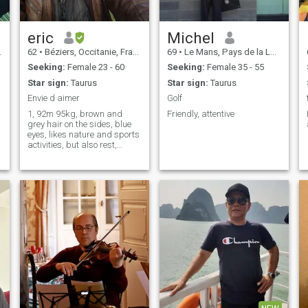
eric
Michel
62
•
Béziers, Occitanie, France
69
•
Le Mans, Pays de la Loire, France
Seeking:
Female 23 - 60
Seeking:
Female 35 - 55
Star sign:
Taurus
Star sign:
Taurus
Envie d aimer
Golf
1, 92m 95kg, brown and
Friendly, attentive
grey hair on the sides, blue
eyes, likes nature and sports
activities, but also rest,
cinema, cooking, family,
camping, sea, mountain,
looking for a lasting romantic
relationship see more