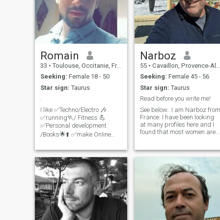
Romain
Narboz
33
•
Toulouse, Occitanie, France
55
•
Cavaillon, Provence-Alpes-Côte d'Azur, France
Seeking:
Female 18 - 50
Seeking:
Female 45 - 56
Star sign:
Taurus
Star sign:
Taurus
.
Read before you write me!
I like ✅Techno/Electro 🎶
See below...I am Narboz fro
France. I have been looking
✅running🏃/ Fitness 💪
at many profiles here and I
✅Personal development
found that most women are
/Books🌟⬆️ ✅make Online
beautiful, well dressed, and
Business 😎💲
most of all they are
✅Nutrition/healthy/Bio-
intelligent. So it's really hard
hacking 🌿 ✅ Nature 🌿 I am
to know who is the good one.
calm and affectionate . I like
So I will just ask for one thing
to learn and discuss new
from you. I love to go to the
things (New technology, ,
naked beach and I want my
marketing, metaphysics,
partner to go with me. So if
nature, animal, culture,
you think that you are ready
history, nutrition, biohacking,
for that, you will make me the
psychology)
most happy man and I will