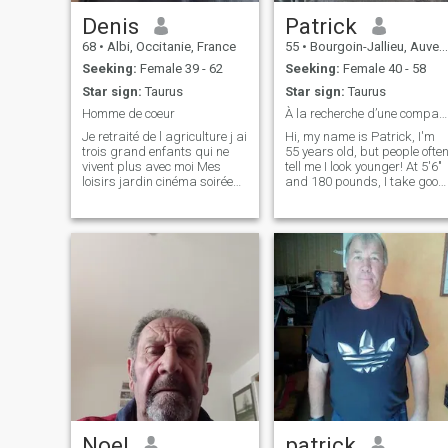
Denis
Patrick
68
•
Albi, Occitanie, France
55
•
Bourgoin-Jallieu, Auvergne-Rhône-Alpes, France
Seeking:
Female 39 - 62
Seeking:
Female 40 - 58
Star sign:
Taurus
Star sign:
Taurus
Homme de coeur
À la recherche d’une compagne pour la vie
Je retraité de l agriculture j ai
Hi, my name is Patrick, I'm
trois grand enfants qui ne
55 years old, but people ofte
vivent plus avec moi Mes
tell me I look younger! At 5'6"
loisirs jardin cinéma soirées
and 180 pounds, I take good
entre amis la pêche et
care of myself and lead a
surtout la danse ( rock n rool)
healthy life. French at heart, I
am proud of my culture, whil
being deeply attracted by th
richness and depth of Asian
culture, especially Chinese.
Admire the elegance, wisdo
and family values that are
cherished there. I am a
gentle, faithful and loyal ma
with a great sense of
harmony. My dream is to
build a balanced, respectful
and lasting relationship with
a woman who will share my
life forever. I am looking for a
Chinese partner, between 40
Noel
patrick