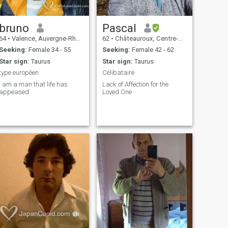
bruno
Pascal
64
•
Valence, Auvergne-Rhône-Alpes, France
62
•
Châteauroux, Centre-Val de Loire, France
Seeking:
Female 34 - 55
Seeking:
Female 42 - 62
Star sign:
Taurus
Star sign:
Taurus
type européen
Célibataire
I am a man that life has
Lack of Affection for the
appeased
Loved One