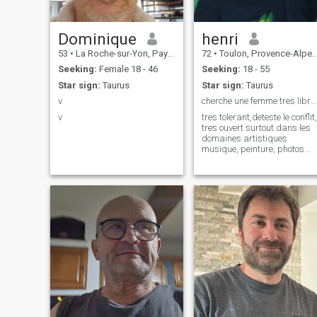
Dominique
henri
53
•
La Roche-sur-Yon, Pays de la Loire, France
72
•
Toulon, Provence-Alpes-Côte d'Azur, France
Seeking:
Female 18 - 46
Seeking:
18 - 55
Star sign:
Taurus
Star sign:
Taurus
v
cherche une femme tres libre et avec de l'humour
v
tres tolerant,deteste le conflit,
tres ouvert surtout dans les
domaines artistiques
musique, peinture, photos
etc..&nbsp;