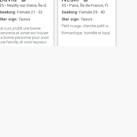
35
•
Neuilly-sur-Seine, Île-de-France, France
55
•
Paris, Île-de-France, France
Seeking:
Female 21 - 32
Seeking:
Female 29 - 40
Star sign:
Taurus
Star sign:
Taurus
Petit nuage, cherche petit orage pour grand...
Je suis plutôt une bonne
personne et aimerais trouver
Romantique, honnête et loyal
la bonne personne pour avoir
une famille, et vivre heureux
et avoir pleins d'enfants