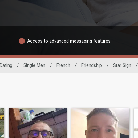
Access to advanced messaging features
Dating
/
Single Men
/
French
/
Friendship
/
Star Sign
/