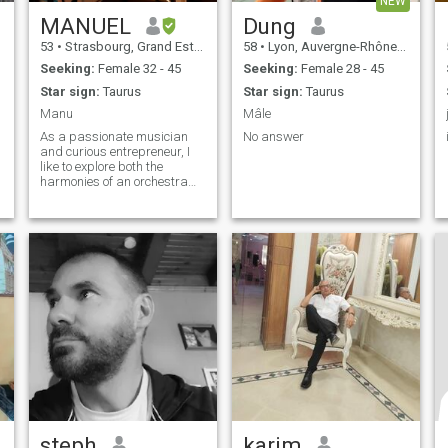
NEW
MANUEL
Dung
53
•
Strasbourg, Grand Est, France
58
•
Lyon, Auvergne-Rhône-Alpes, France
Seeking:
Female 32 - 45
Seeking:
Female 28 - 45
Star sign:
Taurus
Star sign:
Taurus
Manu
Mâle
As a passionate musician
No answer
n
and curious entrepreneur, I
like to explore both the
harmonies of an orchestra
and the unexpected paths of
life. Creative at heart, I
e
compose, design, build
e
projects a little crazy that
combine art, innovation and
transmission. I find my
m
balance between nature,
simplicity, a good laugh, and
moments of real depth.
n
steph
karim