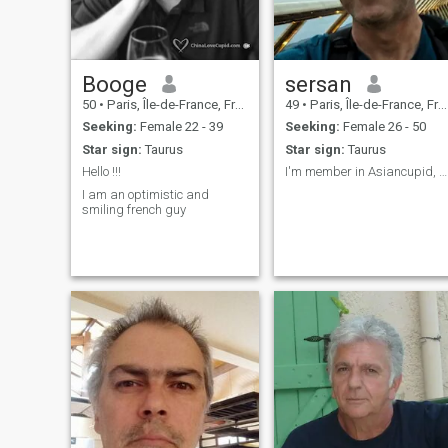
cherish you. So please write
me a message. I will be
happy to answer you 😁 you
can write the message on
wc.
Booge
sersan
50
•
Paris, Île-de-France, France
49
•
Paris, Île-de-France, France
Seeking:
Female 22 - 39
Seeking:
Female 26 - 50
Star sign:
Taurus
Star sign:
Taurus
Hello !!!
I'm member in Asiancupid, you can message me there
I am an optimistic and
smiling french guy