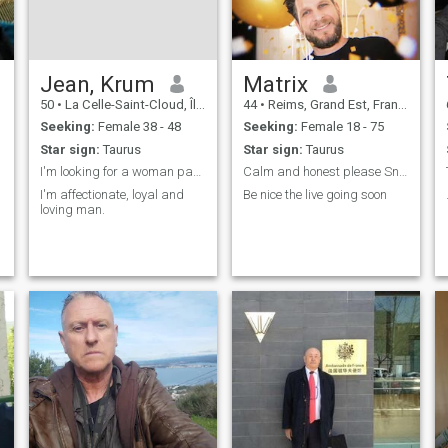
Jean, Krum
Matrix
50
•
La Celle-Saint-Cloud, Île-de-France, France
44
•
Reims, Grand Est, France
Seeking:
Female 38 - 48
Seeking:
Female 18 - 75
Star sign:
Taurus
Star sign:
Taurus
I'm looking for a woman partner for a lifetime.
Calm and honest please Snapchat: fisho0
I'm affectionate, loyal and
Be nice the live going soon
loving man.