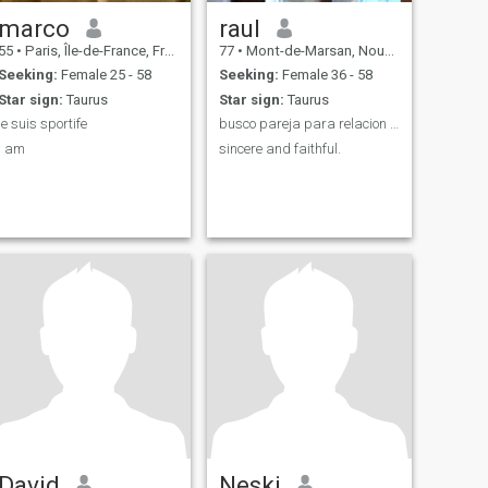
marco
raul
55
•
Paris, Île-de-France, France
77
•
Mont-de-Marsan, Nouvelle-Aquitaine, France
Seeking:
Female 25 - 58
Seeking:
Female 36 - 58
Star sign:
Taurus
Star sign:
Taurus
je suis sportife
busco pareja para relacion seria , 56 anos
i am
sincere and faithful.
David
Neski