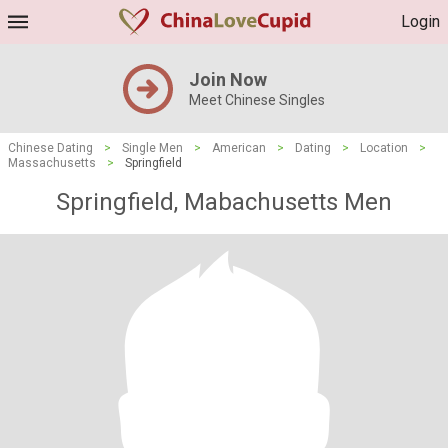
Login
Join Now
Meet Chinese Singles
Chinese Dating
>
Single Men
>
American
>
Dating
>
Location
>
Massachusetts
>
Springfield
Springfield, Mabachusetts Men