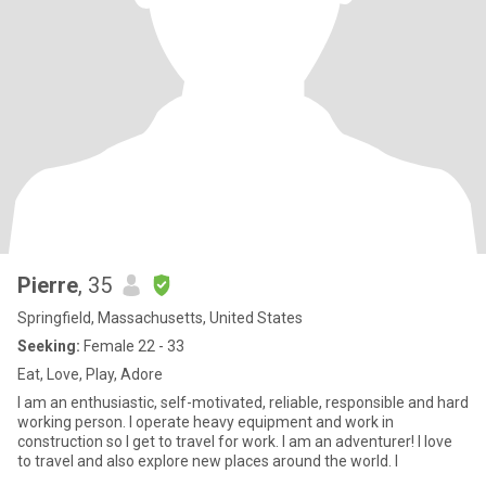
Pierre
, 35
Springfield, Massachusetts, United States
Seeking:
Female 22 - 33
Eat, Love, Play, Adore
I am an enthusiastic, self-motivated, reliable, responsible and hard
working person. I operate heavy equipment and work in
construction so I get to travel for work. I am an adventurer! I love
to travel and also explore new places around the world. I