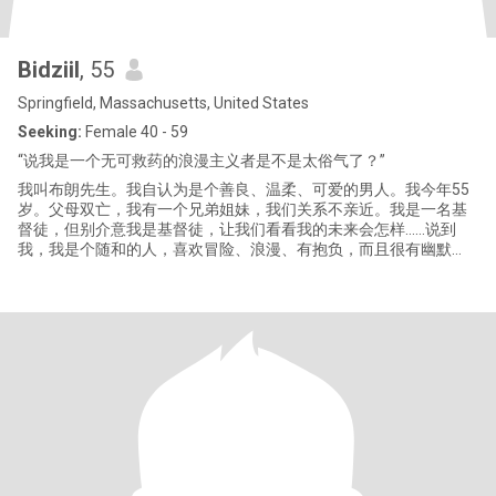
Bidziil
, 55
Springfield, Massachusetts, United States
Seeking:
Female 40 - 59
“说我是一个无可救药的浪漫主义者是不是太俗气了？”
我叫布朗先生。我自认为是个善良、温柔、可爱的男人。我今年55
岁。父母双亡，我有一个兄弟姐妹，我们关系不亲近。我是一名基
督徒，但别介意我是基督徒，让我们看看我的未来会怎样……说到
我，我是个随和的人，喜欢冒险、浪漫、有抱负，而且很有幽默
感。我的爱好很多，但我只想提几个：运动、看电影、散步、听音
乐（几乎所有类型的音乐）、沙滩情缘、黑暗中跳舞等等。我深知
爱是什么，也知道那种在感情中全心全意付出的人是一天天建立起
来的，需要时间、耐心、诚实、热情，以及妥协和成长的能力！所
以，真正的爱，是在一起度过的美好时光