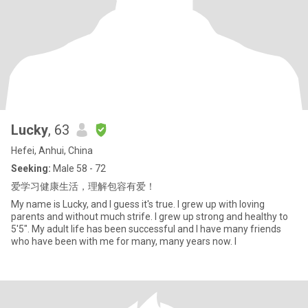
Lucky
, 63
Hefei, Anhui, China
Seeking:
Male 58 - 72
爱学习健康生活，理解包容有爱！
My name is Lucky, and I guess it's true. I grew up with loving
parents and without much strife. I grew up strong and healthy to
5'5". My adult life has been successful and I have many friends
who have been with me for many, many years now. I