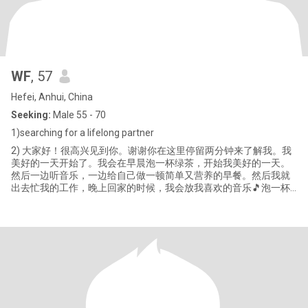
WF
, 57
Hefei, Anhui, China
Seeking:
Male 55 - 70
1)searching for a lifelong partner
2) 大家好！很高兴见到你。谢谢你在这里停留两分钟来了解我。我
美好的一天开始了。我会在早晨泡一杯绿茶，开始我美好的一天。
然后一边听音乐，一边给自己做一顿简单又营养的早餐。然后我就
出去忙我的工作，晚上回家的时候，我会放我喜欢的音乐🎵泡一杯
绿茶🍵享受我自己。晚饭后，有时我会蜷缩在舒适的沙发上看电视
或书，随着剧情开心或哭泣。和你妈妈谈谈每天发生的事情，让她
感到安慰。闲暇的时候，我也会给小侄子看看他的作业，欣赏一下
闲暇时的花花草草。有节假日的时候，我也会和亲朋好友一起出去
旅游、吃饭、聚会，增进彼此