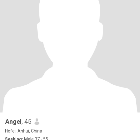
Angel
, 45
Hefei, Anhui, China
Seeking:
Male 37 - 55