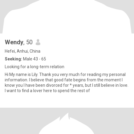
Wendy
, 50
Hefei, Anhui, China
Seeking:
Male 43 - 65
Looking for a long-term relation
Hi My name is Lily. Thank you very much for reading my personal
information. I believe that good fate begins from the moment I
know you I have been divorced for * years, but I still believe in love.
I want to find a lover here to spend the rest of