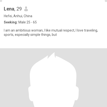
Lena
, 29
Hefei, Anhui, China
Seeking:
Male 25 - 65
I am an ambitious woman, I like mutual respect, I love traveling,
sports, especially simple things, but