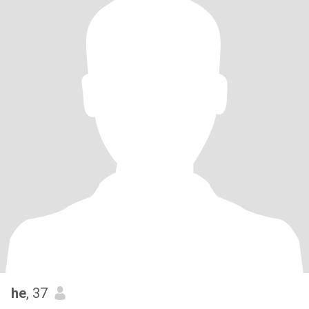
he
, 37