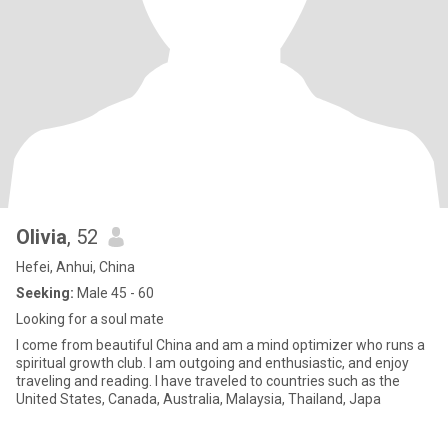
Olivia
, 52
Hefei, Anhui, China
Seeking:
Male 45 - 60
Looking for a soul mate
I come from beautiful China and am a mind optimizer who runs a
spiritual growth club. I am outgoing and enthusiastic, and enjoy
traveling and reading. I have traveled to countries such as the
United States, Canada, Australia, Malaysia, Thailand, Japa