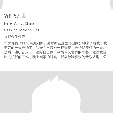
WF
, 57
Hefei, Anhui, China
Seeking:
Male 55 - 70
寻找余生伴侣！
2) 大家好！很高兴见到你。谢谢你在这里停留两分钟来了解我。我
美好的一天开始了。我会在早晨泡一杯绿茶，开始我美好的一天。
然后一边听音乐，一边给自己做一顿简单又营养的早餐。然后我就
出去忙我的工作，晚上回家的时候，我会放我喜欢的音乐🎵泡一杯
绿茶🍵享受我自己。晚饭后，有时我会蜷缩在舒适的沙发上看电视
或书，随着剧情开心或哭泣。和你妈妈谈谈每天发生的事情，让她
感到安慰。闲暇的时候，我也会给小侄子看看他的作业，欣赏一下
闲暇时的花花草草。有节假日的时候，我也会和亲朋好友一起出去
旅游、吃饭、聚会，增进彼此