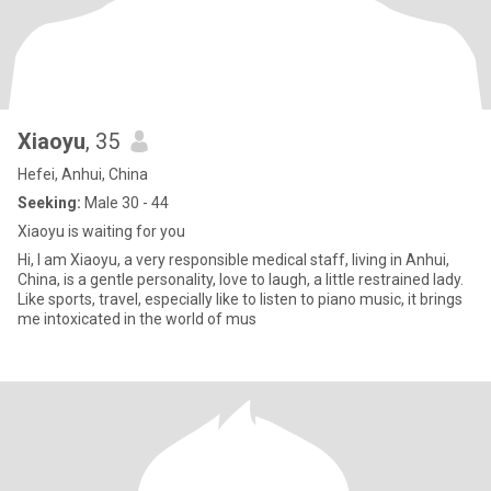
Xiaoyu
, 35
Hefei, Anhui, China
Seeking:
Male 30 - 44
Xiaoyu is waiting for you
Hi, I am Xiaoyu, a very responsible medical staff, living in Anhui,
China, is a gentle personality, love to laugh, a little restrained lady.
Like sports, travel, especially like to listen to piano music, it brings
me intoxicated in the world of mus