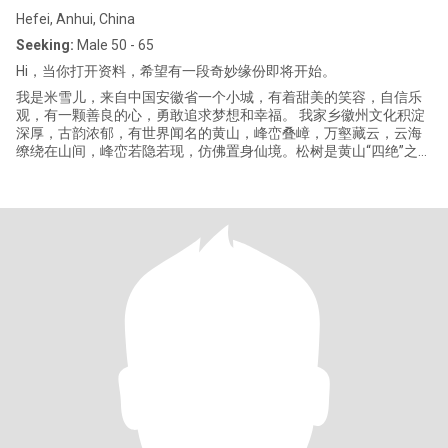
Hefei, Anhui, China
Seeking:
Male 50 - 65
Hi，当你打开资料，希望有一段奇妙缘份即将开始。
我是米雪儿，来自中国安徽省一个小城，有着甜美的笑容，自信乐
观，有一颗善良的心，勇敢追求梦想和幸福。 我家乡徽州文化积淀
深厚，古韵浓郁，有世界闻名的黄山，峰峦叠嶂，万壑藏云，云海
缭绕在山间，峰峦若隐若现，仿佛置身仙境。松树是黄山“四绝”之
首，如一支支神奇的画笔，把五百里黄山抹上了生命的色彩，溪流
潺潺，像一曲轻快的乐章，于是景美了，山活了，风动了，云涌
了，雨多了，泉响了，山石有了灵气.....优美的风景总能让人陶醉其
中，可我多想和你一起看绚丽风光，领略大自然的魅力！ 有句诗词
这么描写“粉墙黛