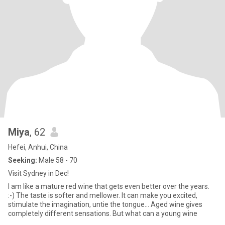
Miya
, 62
Hefei, Anhui, China
Seeking:
Male 58 - 70
Visit Sydney in Dec!
I am like a mature red wine that gets even better over the years.
:-) The taste is softer and mellower. It can make you excited,
stimulate the imagination, untie the tongue... Aged wine gives
completely different sensations. But what can a young wine