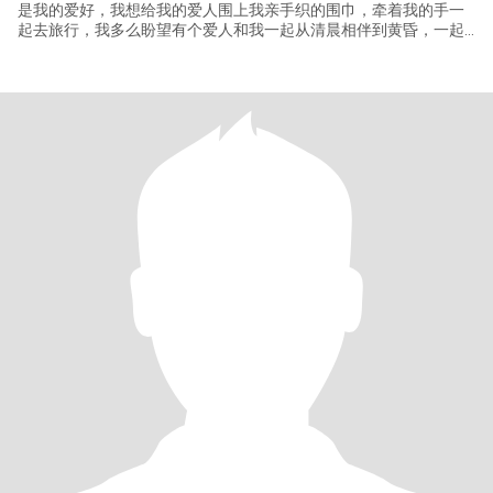
是我的爱好，我想给我的爱人围上我亲手织的围巾，牵着我的手一
起去旅行，我多么盼望有个爱人和我一起从清晨相伴到黄昏，一起
喝杯咖啡聊聊天，把生活过的充实又温暖，我知道这里聚集了来自
世界各地的人，所以我相信在这里能遇见他，期待美好的缘份。