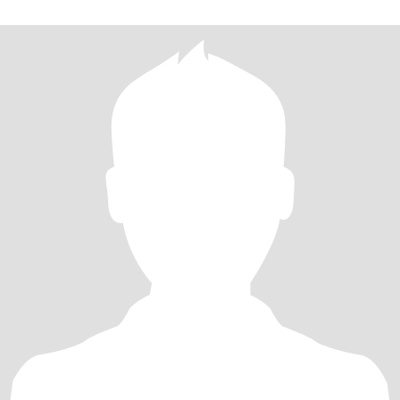
心，有担当的绅士，并期待与你相遇，相识，相知，牵手共建一个
属于我们的美好家园。如果你也热爱生活，看重家庭，渴望建立一
个真诚认真的关系，那就给我发个消息吧。期