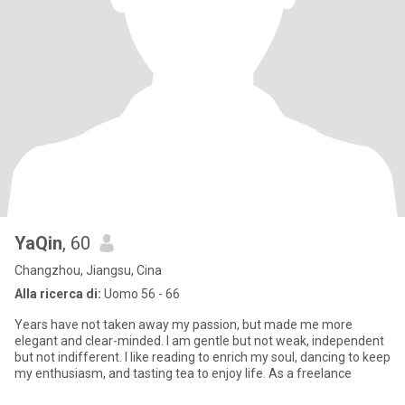
YaQin
, 60
Changzhou, Jiangsu, Cina
Alla ricerca di:
Uomo 56 - 66
Years have not taken away my passion, but made me more
elegant and clear-minded. I am gentle but not weak, independent
but not indifferent. I like reading to enrich my soul, dancing to keep
my enthusiasm, and tasting tea to enjoy life. As a freelance