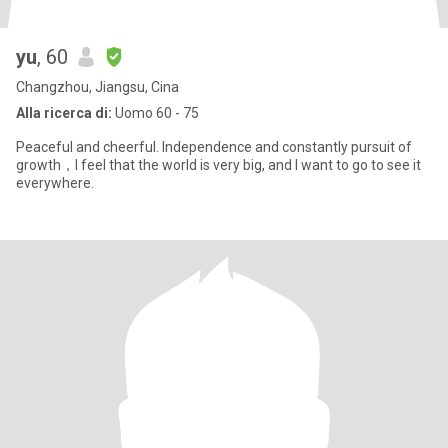
yu
, 60
Changzhou, Jiangsu, Cina
Alla ricerca di:
Uomo 60 - 75
Peaceful and cheerful. Independence and constantly pursuit of
growth，I feel that the world is very big, and I want to go to see it
everywhere.