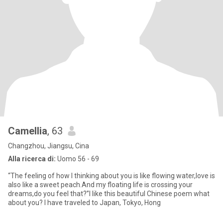
Camellia
, 63
Changzhou, Jiangsu, Cina
Alla ricerca di:
Uomo 56 - 69
“The feeling of how I thinking about you is like flowing water,love is
also like a sweet peach.And my floating life is crossing your
dreams,do you feel that?”I like this beautiful Chinese poem what
about you? I have traveled to Japan, Tokyo, Hong