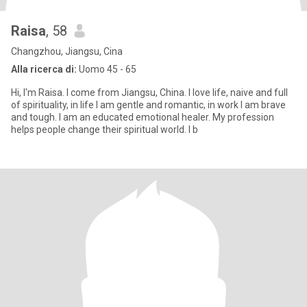
Raisa
, 58
Changzhou, Jiangsu, Cina
Alla ricerca di:
Uomo 45 - 65
Hi, I'm Raisa. I come from Jiangsu, China. I love life, naive and full
of spirituality, in life I am gentle and romantic, in work I am brave
and tough. I am an educated emotional healer. My profession
helps people change their spiritual world. I b