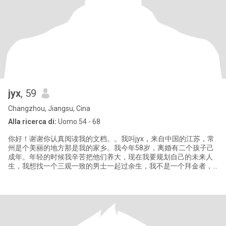
jyx
, 59
Changzhou, Jiangsu, Cina
Alla ricerca di:
Uomo 54 - 68
你好！谢谢你认真阅读我的文档。。我叫jyx，来自中国的江苏，常
州是个美丽的地方那是我的家乡。我今年58岁，离婚有二个孩子己
成年。年轻的时候我辛苦把他们养大，现在我要规划自己的未来人
生，我想找一个三观一致的男士一起过余生，我不是一个拜金者，
我只想我的丈夫疼我爱我，我们一起相伴到生命的尽头。我是善良
坚强，善解人意的传统中国女性。我希望家是我最温馨的港湾，我
己经退休，我喜欢旅游。做饭.散步.和朋友一起聊天，我最近学习了
烘焙，家人朋友都说好吃，你喜欢我亲自做给你吃吗？好了你愿意
告诉我你的想法吗🤪