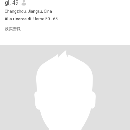
gl
, 49
Changzhou, Jiangsu, Cina
Alla ricerca di:
Uomo 50 - 65
诚实善良