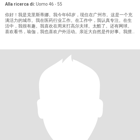
Alla ricerca di:
Uomo 46 - 55
你好！我是克里斯蒂娜。我今年60岁，现住在广州市。这是一个充
满活力的城市。我在医药行业工作。在工作中，我认真专注。在生
活中，我很有趣。我喜欢在周末打高尔夫球。太酷了。还有网球。
喜欢看书，瑜伽，我也喜欢户外活动。亲近大自然是件好事。我擅
长烹饪。我可以做美味的食物。 我是一个热情开朗的人。就像冬天
里的一缕阳光。我带给周围的人温暖和快乐。我对公益事业充满热
情，我是一个关爱他人的人，是爱的使者。因为我相信爱和善良可
以让世界变得更美好。 现在，我正在寻找人生伴侣。一个健康、善
良、有责任感的人。如果他有