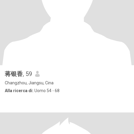
蒋银香
, 59
Changzhou, Jiangsu, Cina
Alla ricerca di:
Uomo 54 - 68