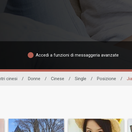
Accedi a funzioni di messaggeria avanzate
tri cinesi
/
Donne
/
Cinese
/
Single
/
Posizione
/
Ji