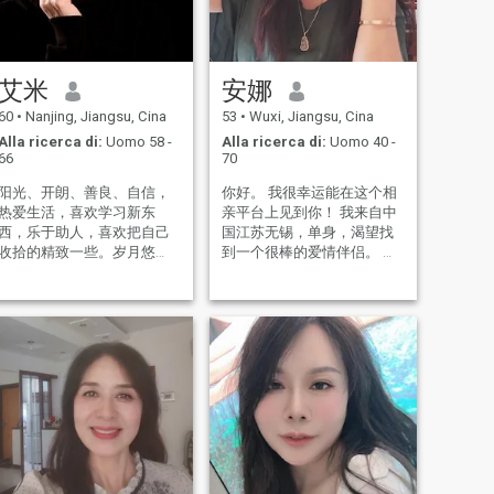
gestione della salute, e la
pelle La gestione è il mio
specialista. Sono bravo ad
aiutare le persone nel
bisogno e ripristinare la loro
艾米
安娜
salute in un modo
naturale.Carry Portate
60
•
Nanjing, Jiangsu, Cina
53
•
Wuxi, Jiangsu, Cina
avanti la cultura della
medicina tradizionale cinese
Alla ricerca di:
Uomo 58 -
Alla ricerca di:
Uomo 40 -
e trasmettete il mio amore
66
70
con la mia sincerità e
gentilezza.
阳光、开朗、善良、自信，
你好。 我很幸运能在这个相
热爱生活，喜欢学习新东
亲平台上见到你！ 我来自中
西，乐于助人，喜欢把自己
国江苏无锡，单身，渴望找
收拾的精致一些。岁月悠
到一个很棒的爱情伴侣。 我
悠，转瞬即逝。孩子已经长
是大学艺术学校的钢琴老
大，开启自己的人生旅程，
师，兼职家庭教育和情感策
而我也迎来了人生新的阶
划师，可以说我是在创作生
段。如今更期待一份属于自
活运动的同时培养爱情的专
己的陪伴。我热爱生活，渴
家！ 告诉我，亲爱的，你在
望一位灵魂伴侣，身为舞蹈
哪个城市？ 你做什么有趣的
老师，我用肢体语言诠释着
工作？ 让我们用爱的旋律一
对生活的热爱，回首半生，
起演奏生命的美妙乐章吧！
历经风雨，如今更懂平淡是
你好！我怀着极大的幸运心
真，我性格开朗、活泼、直
情在这个相亲平台上遇见
爽，渴望找到一位互相理
你！我来自中国江苏无锡，
解、互相包容，互相扶持的
单身，渴望找到一个美好的