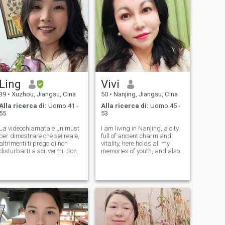
Ling
Vivi
39
•
Xuzhou, Jiangsu, Cina
50
•
Nanjing, Jiangsu, Cina
Alla ricerca di:
Uomo 41 -
Alla ricerca di:
Uomo 45 -
55
53
La videochiamata è un must
I am living in Nanjing, a city
per dimostrare che sei reale,
full of ancient charm and
altrimenti ti prego di non
vitality, here holds all my
disturbarti a scrivermi. Sono
memories of youth, and also
Ling, 39 anni, cinese, fluente
my beginning of life and
in inglese, madre single di un
career. As a founder of an
figlio di 14 anni. Crescerlo mi
early education agency, I
ha insegnato pazienza,
have a great passion for
forza e amore incondizionato.
children. They are the most
I miei amici dicono che sono
pre
premurosa, calorosa,
energica, affidabile,
emotivamente matura, brava