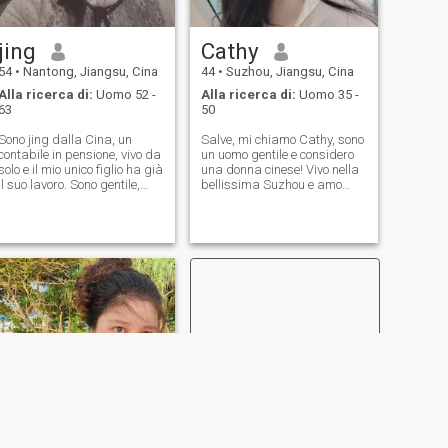
伴侣，希望未来的他，善良
爱情伴侣。 我是一名大学艺
温和，真诚、豁达、乐观积
术学校的钢琴教师，兼职家
jing
Cathy
极，有自己的爱好。我们可
庭教育和情感规划师，可以
以一起买菜做饭、在柴米油
说是谱写人生乐章的同时培
54
•
Nantong, Jiangsu, Cina
44
•
Suzhou, Jiangsu, Cina
盐中感受幸福，能陪我在夕
育爱情的
Alla ricerca di:
Uomo 52 -
Alla ricerca di:
Uomo 35 -
阳下
63
50
Sono jing dalla Cina, un
Salve, mi chiamo Cathy, sono
contabile in pensione, vivo da
un uomo gentile e considero
solo e il mio unico figlio ha già
una donna cinese! Vivo nella
il suo lavoro. Sono gentile,
bellissima Suzhou e amo
considero, semplice, capisco,
molto il mio lavoro. Posso
Paziente, ama ascoltare,
risolvere i problemi dei miei
facile da parlare. Ama
clienti e provare un grande
cucinare, andare al cinema,
senso di cose risultato! Allo
viaggiare e avere una casa
stesso tempo, posso sempre
pulita e ordinata e gli amici
sentire di aver fatto di nuovo
mi considerano il tipo di una
un piccolo progresso! Mi
buona moglie Mi piace uno
renderà molto felice! Mi piace
stile di vita sano e sostengo
lo sport, spero di incontrare
una vita semplice e semplice
un amante che corre
guidata dall'amore Ho i
lentamente con la rugiada
valori tradizionali della
ogni mattina, cammina
famiglia, la gratitudine e
mano nella mano ogni sera e
come bilanciare la mia vita e
gioca badminton o ping-
il mio lavoro. So che l'amore
pong insieme nei fine
interculturale e' una sfida
settimana! Mi piace anche
che richiede conversazioni
viaggiare, e sono disposto a