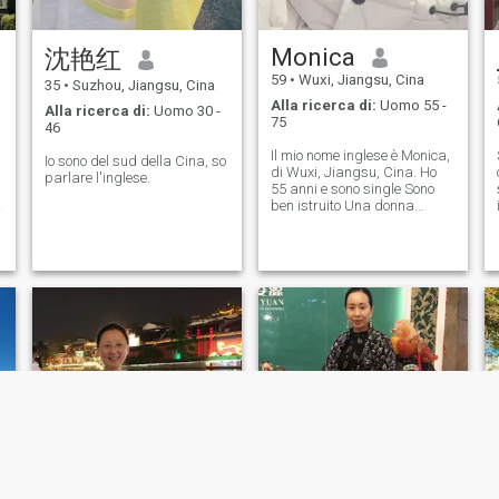
(Applausi) In questo grande
mondo, ti ho scelto non solo
per quello che sei, ma anche
Monica
沈艳红
perché quando sono con te
divento una persona
59
•
Wuxi, Jiangsu, Cina
35
•
Suzhou, Jiangsu, Cina
migliore. Non importa dove
Alla ricerca di:
Uomo 55 -
siamo, l'amore è il nostro
Alla ricerca di:
Uomo 30 -
75
linguaggio comune. Let us
46
join hands to write a
Il mio nome inglese è Monica,
transnational love legend
Io sono del sud della Cina, so
di Wuxi, Jiangsu, Cina. Ho
that belongs to me and you
parlare l'inglese.
55 anni e sono single Sono
(Lasciateci unire le mani per
ben istruito Una donna
scrivere una leggenda
agricola e tenera Lavoro
d'amore transnazionale che
nell'industria farmaceutica
appartiene
Ho un figlio orgoglioso che è
altamente istruito e
indipendente Sono leale,
gentile, compassionevole e
indipendente Una donna con
un'anima nobile ama gli altri
come se stessi Mi piace
viaggiare, fare fitness e
nuotare Mantengo un corpo
sano con una buona figura
piccola e amo leggere
musica e film Rimango
sempre emotivamente
stabile sviluppando il più
alto livello di autocoltivazione