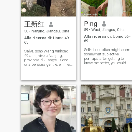
Ping
王新红
59
•
Wuxi, Jiangsu, Cina
50
•
Nanjing, Jiangsu, Cina
Alla ricerca di:
Uomo 56 -
Alla ricerca di:
Uomo 49 -
69
65
Self-description might seem
Salve, sono Wang Xinhong,
somewhat subjective;
49 anni, vivo a Nanjing,
perhaps after getting to
provincia di Jiangsu. Sono
know me better, you could
una persona gentile, e i miei
share your thoughts with me
amici dicono spesso che
🤭. However, my friends
stare con me è come godersi
describe me as a kind,
il calore di una brezza
sincere, upright, and
primaverile. Apprezzo
optimistic person. I always
profondamente il legame che
find joy in the small thin
ci lega. Nel mio tempo libero
mi piace leggere, perdermi
nel mondo dei libri, sentire i
vari sapori di vite diverse. Mi
appassiona anche cucinare,
sperimentare ogni sorta di
prelibatezza, e infondere la
bellezza della vita in ogni
piatto che cucino.
Occasionalmente faccio brevi