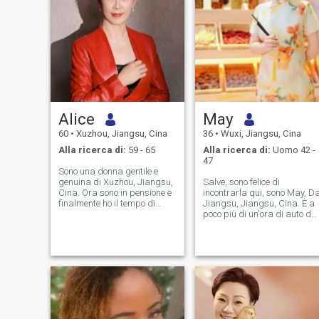
Alice
May
60
•
Xuzhou, Jiangsu, Cina
36
•
Wuxi, Jiangsu, Cina
Alla ricerca di:
59 - 65
Alla ricerca di:
Uomo 42 -
47
Sono una donna gentile e
genuina di Xuzhou, Jiangsu,
Salve, sono felice di
Cina. Ora sono in pensione e
incontrarla qui, sono May, D
finalmente ho il tempo di
Jiangsu, Jiangsu, Cina. È a
godermi le cose che amo:
poco più di un'ora di auto da
musica, viaggi, cibo
Shanghai. La mia città è
delizioso, yoga, meditazione
situata vicino al fiume
e lettura sulla medicina
Yangtze È un luogo con un
tradizionale cinese e sul
bellissimo paesaggio ed è
benessere. Ho una figlia
conosciuto come la terra del
adulta che sta già lavorando
pesce e del riso Sono una
e vivendo in modo
persona semplice, informale
indipendente, quindi ora non
e non vincolata dai dettagli,
vedo l'ora di iniziare un nuovo
ho sempre mantenuto uno