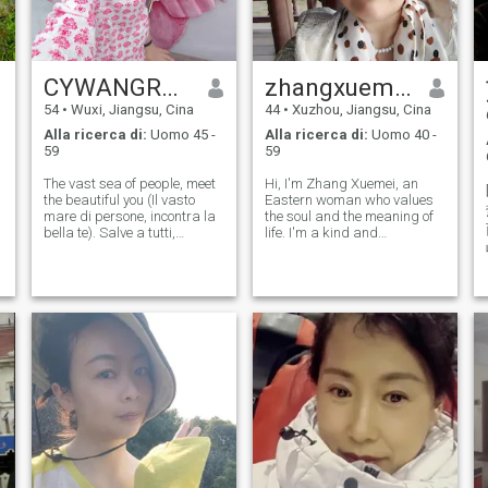
sincera.sei pronto a
conoscerlo di più su di me?
CYWANGROSE
zhangxuemei
54
•
Wuxi, Jiangsu, Cina
44
•
Xuzhou, Jiangsu, Cina
Alla ricerca di:
Uomo 45 -
Alla ricerca di:
Uomo 40 -
59
59
The vast sea of people, meet
Hi, I'm Zhang Xuemei, an
the beautiful you (Il vasto
Eastern woman who values
mare di persone, incontra la
the soul and the meaning of
bella te). Salve a tutti,
life. I'm a kind and
ragazzi!... Io vengo dall'est
interesting woman. What
del mondo - dalla Cina, se ti
sets me apart from other
piace la cultura cinese, il cibo
Eastern women is that I'm
cinese e la bellezza cinese;
extremely passionate about
se apprezzi anche la belleza
a vibrant and free life. I love
delle donne orientali, Amo la
cooking deliciou
vita, amo viaggiare per il
mondo, amo i piccoli animali,
sarò il tuo orgoglio. Let's meet
a cross-border love
(Incontriamo un amore che
attraversa le frontiere). So
che da qualche parte nel
mondo mi state cercando.
Quindi, eccomi qui.