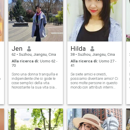
Jen
Hilda
62
•
Suzhou, Jiangsu, Cina
38
•
Suzhou, Jiangsu, Cina
Alla ricerca di:
Uomo 62 -
Alla ricerca di:
Uomo 27 -
70
41
Sono una donna tranquilla e
Se siete amici e onesti,
a
indipendente che si gode le
possiamo diventare amici! Ci
cose semplici della vita.
sono molte persone in questo
Nonostante la sua vita sia
mondo con attributi interni
stata una tragedia, ha
molto simili, anche se il loro
continuato a scrivere e
colore della pelle e il loro
scrivere per la sua famiglia e
linguaggio sono
per i suoi amici. Essere
Completamente diverso! Ad
completamente in pensione
esempio, si pensa che il sud
mi permette di dedicare il
degli occidentali debba
mio tempo a fare ciò che mi
essere aperto, fiducioso e
piace, cercando di migliorare
coraggioso, ma non è così
le mie abilità culinarie,
Solo felice di mostrare un