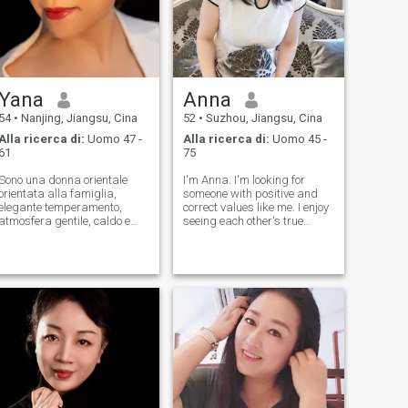
Yana
Anna
54
•
Nanjing, Jiangsu, Cina
52
•
Suzhou, Jiangsu, Cina
Alla ricerca di:
Uomo 47 -
Alla ricerca di:
Uomo 45 -
61
75
Sono una donna orientale
I'm Anna. I'm looking for
orientata alla famiglia,
someone with positive and
elegante temperamento,
correct values like me. I enjoy
atmosfera gentile, caldo e
seeing each other's true
divertente Considerate
selves through video chats. I
rispetto e comprensione.
hope we can start with a
Come una vita semplice,
video chat. I will sincerely
l'amore per ridere e vivere è
show you my true self.
la mia personalità unica. Mi
Similarly, I also need you to
piace Cucina. Gnocchi cinesi
do a
sono il mio favorito. Posso
fare tutti i generi di minestra
nutriente. Ho una vasta
gamma di Mi piace
viaggiare, camminare,
guardare film ed escursioni.
Sono un consulente di