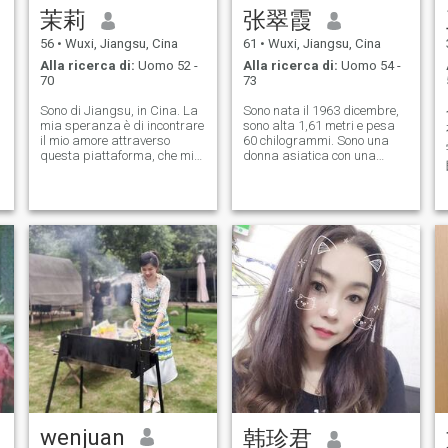
茉莉
张翠霞
56
•
Wuxi, Jiangsu, Cina
61
•
Wuxi, Jiangsu, Cina
Alla ricerca di:
Uomo 52 -
Alla ricerca di:
Uomo 54 -
70
73
Sono di Jiangsu, in Cina. La
Sono nata il 1963 dicembre,
mia speranza è di incontrare
sono alta 1,61 metri e pesa
il mio amore attraverso
60 chilogrammi. Sono una
questa piattaforma, che mi
donna asiatica con una
accompagnerà fino all'età
personalità chealistica E
adulta.
sono particolarmente gentile
e gentile.
wenjuan
韩珍君