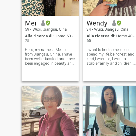
diretta Comunicazione, mi
piace ridere e fare
conversazioni profonde Ho
molti hobby e interessi, mi
Mei
Wendy
piace praticare attività
all'aperto, come escursioni
59
•
Wuxi, Jiangsu, Cina
34
•
Wuxi, Jiangsu, Cina
attraverso bellissimi sentieri
Alla ricerca di:
Uomo 60 -
Alla ricerca di:
Uomo 40 -
e crogiolarmi Il sole nei
75
65
parchi o nelle spiagge,
quando sono a casa, mi
Hello, my name is Mei. I'm
I want to find someone to
piace sperimentare con un
from Jiangsu, China. I have
spend my life,be honest and
buon libro In cucina o
been well educated and have
kind,I won't lie, I want a
immergiti in un film o
been engaged in beauty and
stable family and children.I
documentario stimolante. Mi
health management training
won't cheat money or
piace ogni tipo di cibo,
for more than 20 years. I am
citizen.After one year
piccante e nostro. Sono una
also a master of film and
effort,my English has getting
personalità pastorale e
video production. I study
better,i want to looking for a
determinata Amo molto mia
traditional Chinese medicine
responsible man,The photo
figlia, anche se ho vissuto il
he
was taken
matrimonio, non vedo l'ora di
amare, anche se lei è una
Madre, a volte vive come
un'adolescente. La salute, la
famiglia e i cari sono le cose
più importanti della mia vita
Voglio trovare una persona
con cui convivere, non
importa cosa succederà in
futuro, voglio farlo affrontate