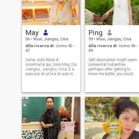
May
Ping
36
•
Wuxi, Jiangsu, Cina
59
•
Wuxi, Jiangsu, Cina
Alla ricerca di:
Uomo 42 -
Alla ricerca di:
Uomo 56 -
47
69
Salve, sono felice di
Self-description might seem
incontrarla qui, sono May, Da
somewhat subjective;
Jiangsu, Jiangsu, Cina. È a
perhaps after getting to
poco più di un'ora di auto da
know me better, you could
Shanghai. La mia città è
share your thoughts with me
situata vicino al fiume
🤭. However, my friends
Yangtze È un luogo con un
describe me as a kind,
bellissimo paesaggio ed è
sincere, upright, and
conosciuto come la terra del
optimistic person. I always
pesce e del riso Sono una
find joy in the small thin
persona semplice, informale
e non vincolata dai dettagli,
ho sempre mantenuto uno
stile di vita sano e positivo E
mentalità. Sono ottimista e
mi godo una relazione di
fiducia reciproca. Sono molto
amichevole e mi piace la