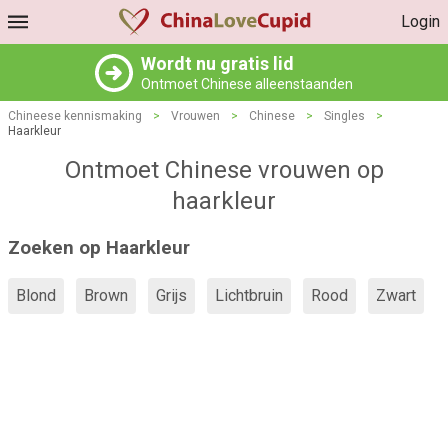
Login
Wordt nu gratis lid
Ontmoet Chinese alleenstaanden
Chineese kennismaking
>
Vrouwen
>
Chinese
>
Singles
>
Haarkleur
Ontmoet Chinese vrouwen op
haarkleur
Zoeken op Haarkleur
Blond
Brown
Grijs
Lichtbruin
Rood
Zwart