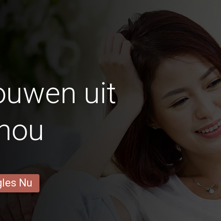
ouwen uit
hou
gles Nu