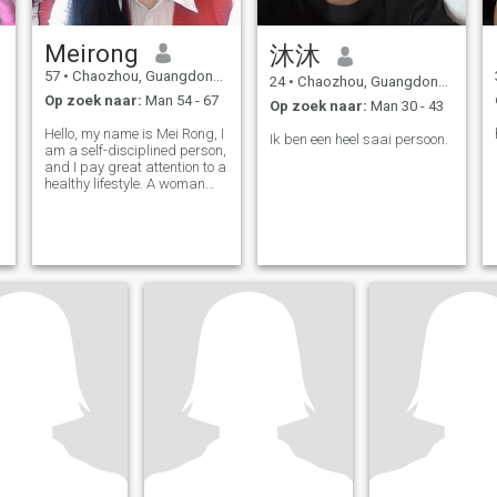
Meirong
沐沐
57
•
Chaozhou, Guangdong, China
24
•
Chaozhou, Guangdong, China
Op zoek naar:
Man 54 - 67
Op zoek naar:
Man 30 - 43
Hello, my name is Mei Rong, I
Ik ben een heel saai persoon.
am a self-disciplined person,
and I pay great attention to a
healthy lifestyle. A woman
who loves, treats people
sincerely, is easy-going,
knows how to cherish and
give love.