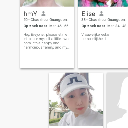
hmY
Elise
50
•
Chaozhou, Guangdong, China
38
•
Chaozhou, Guangdong, China
Op zoek naar:
Man 46 - 65
Op zoek naar:
Man 34 - 48
Hey, Eveyone , please let me
Vrouwelijke leuke
introsuce my self a little.I was
persoonlijkheid
born into a happy and
harmonious family, and my
parents love each other
deeply. I have lived a carefree
life since childhood, and I am
enthusiastic and optimistic.
As an old Chinese sayin