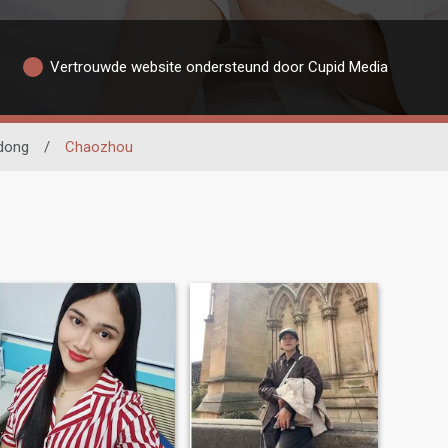
Vertrouwde website ondersteund door Cupid Media
dong
/
Chaozhou