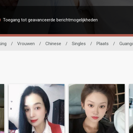
Toegang tot geavanceerde berichtmogelijkheden
ing
/
Vrouwen
/
Chinese
/
Singles
/
Plaats
/
Guang