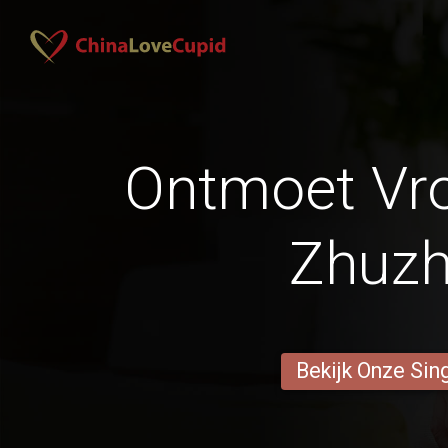
Ontmoet Vr
Zhuz
Bekijk Onze Sin