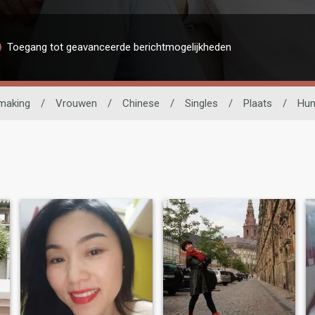
Toegang tot geavanceerde berichtmogelijkheden
making
/
Vrouwen
/
Chinese
/
Singles
/
Plaats
/
Hun