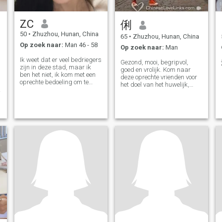
ZC
俐
50
•
Zhuzhou, Hunan, China
65
•
Zhuzhou, Hunan, China
Op zoek naar:
Man 46 - 58
Op zoek naar:
Man
Ik weet dat er veel bedriegers
Gezond, mooi, begripvol,
zijn in deze stad, maar ik
goed en vrolijk. Kom naar
ben het niet, ik kom met een
deze oprechte vrienden voor
oprechte bedoeling om te
het doel van het huwelijk,
trouwen, ik zoek een liefde
hebben een hoge reputatie en
voor de tweede helft van mijn
loyaliteit. Weigerde spelletjes
leven. Het is niet de bedoeling
te bedriegen en wilde video
dat ik de hele dag door ga
kunnen communiceren.
met mijn werk, maar dat ik
Respecteer u, maar wil geen
mijn werk doe voor de
tijd verspillen, dank u wel.
mensen die het nodig
.Weigerde te chatten en p*rn
hebben. En als ik je micro-
te gebruiken voor
signalen of andere manieren
communicatie
om contact met je op te
nemen, vertel dat ik je gezien
heb, dan kun je gerust
contact met me opnemen, ik
wil gewoon niet onze tijd
verspillen. Ik ben opgegroeid
in een warme omgeving, ik
weet wat tolerantie en delen
betekent, ik kijk uit naar de