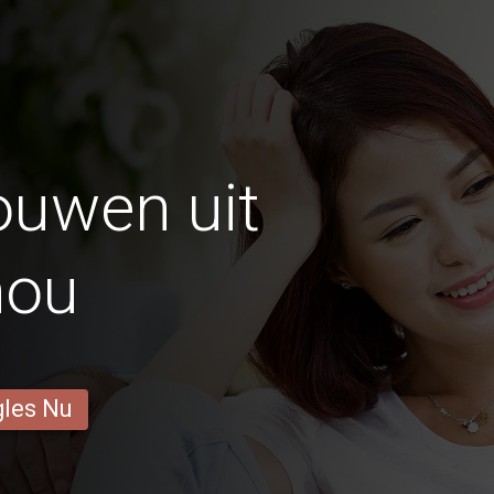
ouwen uit
hou
gles Nu