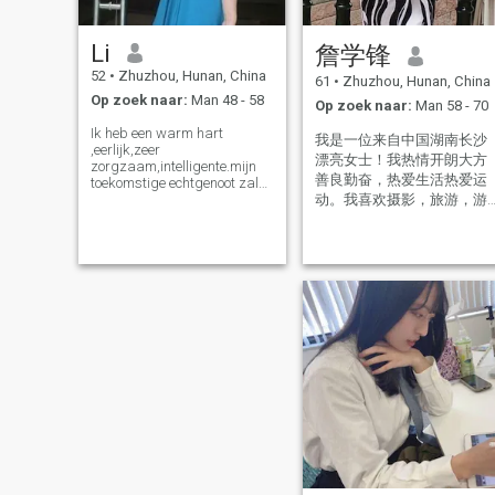
Li
詹学锋
52
•
Zhuzhou, Hunan, China
61
•
Zhuzhou, Hunan, China
Op zoek naar:
Man 48 - 58
Op zoek naar:
Man 58 - 70
Ik heb een warm hart
我是一位来自中国湖南长沙
,eerlijk,zeer
漂亮女士！我热情开朗大方
zorgzaam,intelligente.mijn
善良勤奋，热爱生活热爱运
toekomstige echtgenoot zal
de eerste I care about.,Ik kan
动。我喜欢摄影，旅游，游
schrijven en spreken goed
泳，舞蹈。希望寻找一位优
Engels.Ik vind alle prachtige
秀男士共度美好余生！请骗
dingen. Muziek . films
子远离!
,dansen,travel.ect. Ik
bloemen,ik draag mooie
jurkjes.en ik doe oefeningen
houden gezondheid en
vorm.en verblijf in een goed
humeur. Mijn hobby is ook
een korte wandeling met een
groep en eten in
restaurantjes in weekend.