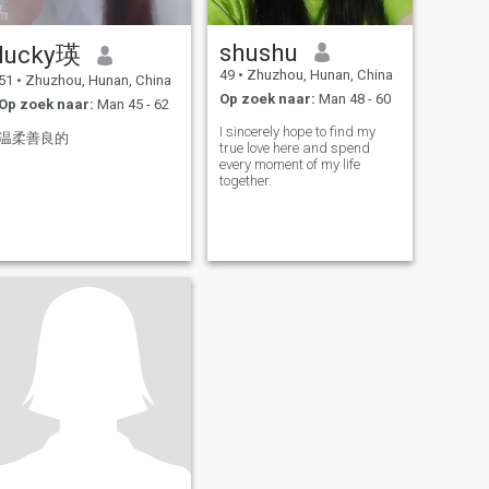
shushu
lucky瑛
49
•
Zhuzhou, Hunan, China
51
•
Zhuzhou, Hunan, China
Op zoek naar:
Man 48 - 60
Op zoek naar:
Man 45 - 62
I sincerely hope to find my
温柔善良的
true love here and spend
every moment of my life
together.