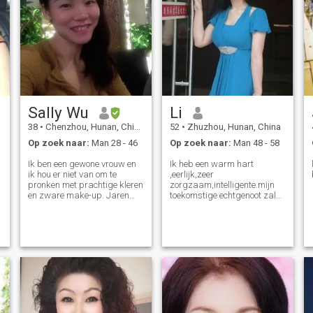
Sally Wu
Li
38
•
Chenzhou, Hunan, China
52
•
Zhuzhou, Hunan, China
Op zoek naar:
Man 28 - 46
Op zoek naar:
Man 48 - 58
Ik ben een gewone vrouw en
Ik heb een warm hart
ik hou er niet van om te
,eerlijk,zeer
pronken met prachtige kleren
zorgzaam,intelligente.mijn
en zware make-up. Jaren
toekomstige echtgenoot zal
kunnen gerimpeld worden
de eerste I care about.,Ik kan
rond mijn ogen, maar nooit
schrijven en spreken goed
mijn ziel kreuken. Mijn
Engels.Ik vind alle prachtige
persoonlijkheid is eerlijk,
dingen. Muziek . films
volhardend en attent. Je zult
,dansen,travel.ect. Ik
het makkelijk vinden om met
bloemen,ik draag mooie
mij om te gaan. Ik kijk ernaar
jurkjes.en ik doe oefeningen
uit om een serieuze relatie
houden gezondheid en
met de juiste persoon te
vorm.en verblijf in een goed
beginnen via dit platform,
humeur. Mijn hobby is ook
ongeacht de afstand tussen
een korte wandeling met een