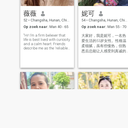
薇薇
妮可
52
•
Changsha, Hunan, China
54
•
Changsha, Hunan, China
Op zoek naar:
Man 40 - 65
Op zoek naar:
Man 55 - 70
"Hi! I’m a firm believer that
大家好，我是妮可，一名热
life is best lived with curiosity
爱生活的53岁女性。性格温
and a calm heart. Friends
柔细腻，虽有些慢热，但熟
describe me as the ‘reliable
悉后总能让人感受到真诚的
anchor’ in storms and the
笑容与善意。目前过着充实
‘sunshine planner’ on sunny
days – someone who stays
的独居生活，女儿已组建幸
emotionally balanced even
福家庭，让我有更多时间享
when plans go sideways (he
受自在时光。 注重生活仪式
感：喜欢把家打理得明亮整
洁，窗台绿植、整齐书架、
阳光晒过的床单……用细节装
点温馨小窝。 沉浸式独处时
光：泡一壶花茶安静阅读，
或听着音乐整理旧照片，在
有序的节奏中找到内心安
宁。 身体与心灵总有一个在
路上： 每周三次游泳，享受
水中如飞鸟般的自由舒展 骑