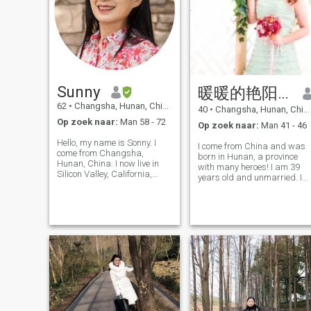
levendig en toch kalm. Ik leef
een gezond leven zonder
slechte gewoonten: ik rook of
drink geen alcohol. Ik hou van
een rustig en vredig leven,
van de natuur en van
diepgaande gesprekken,
van lezen, thee proeven,
Sunny
暖暖的艳阳天
wandelen en koken, en van
een ontspannen, verfijnde Ik
62
•
Changsha, Hunan, China
40
•
Changsha, Hunan, China
waardeer eerlijkheid,
Op zoek naar:
Man 58 - 72
loyaliteit, wederzijds respect
Op zoek naar:
Man 41 - 46
en echte communicatie meer
Hello, my name is Sonny. I
dan materiële dingen. Ik
I come from China and was
come from Changsha,
haat hypocrisie, arrogantie,
born in Hunan, a province
Hunan, China. I now live in
kinderachtigheid en
with many heroes! I am 39
Silicon Valley, California,
emotionele spelletjes. I long
years old and unmarried. I
USA. I have permanent
for sincere, wholehearted love
am a kind, sincere, simple,
resident status in the United
with a soulmate who shares
loyal, truth-seeking girl.
States. I am a retired teacher
the same values and
When I was young, I pursued
who has been engaged in
spiritual frequency. Ik
my career and pure,
youth education for more
verlang naar oprechte,
romantic love. I like outdoor
than 30 years.
hartelijke liefde met een
activities,
soulmate die dezelfde
waarden en spirituele
frequentie Ik hoop een
stabiele, verantwoordelijke,
volwassen partner te
ontmoeten die trouw, open-
minded en bereid is om voor