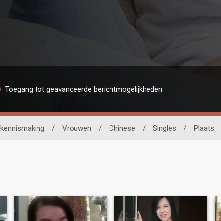
Toegang tot geavanceerde berichtmogelijkheden
 kennismaking
/
Vrouwen
/
Chinese
/
Singles
/
Plaats