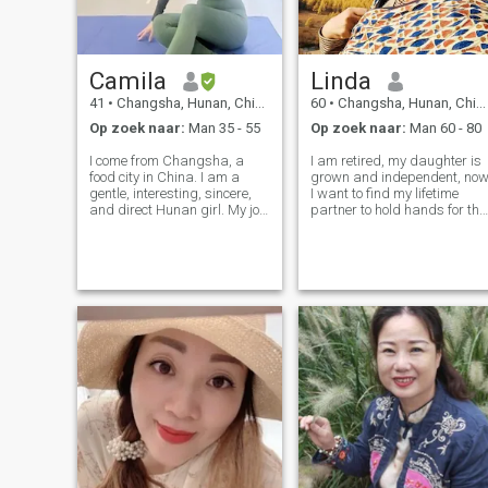
Camila
Linda
41
•
Changsha, Hunan, China
60
•
Changsha, Hunan, China
Op zoek naar:
Man 35 - 55
Op zoek naar:
Man 60 - 80
I come from Changsha, a
I am retired, my daughter is
food city in China. I am a
grown and independent, no
gentle, interesting, sincere,
I want to find my lifetime
and direct Hunan girl. My job
partner to hold hands for the
is internet marketing, and I
rest of our lives. My
am curious about things. I
character, tender, outgoing,
enjoy trying different
kind, considerate, honest,
experiences and challenging
reliable, sincere to others. My
the unchanging life. I have
hobbies: hiking, table te
love