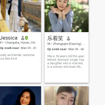
Jessica
乐着笑
41
•
Changsha, Hunan, China
56
•
Zhangjiajie (Dayong), Hunan, China
Op zoek naar:
Man 35 - 41
Op zoek naar:
Man 53 - 66
lovely and tender, sensitive
She is 56 years old this year,
but also kind
retired, divorced, single, has
a daughter who is married,
is a woman who loves life,
has a cheerful personality,
loves to laugh, is kind-
hearted and loyal to her
husband, enjoys singing,
climbing, likes to travel, cooki