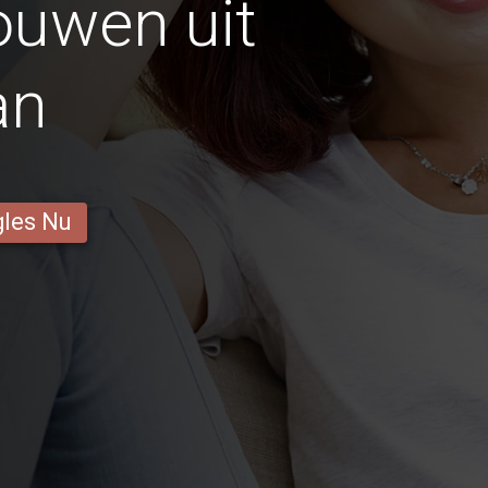
ouwen uit
an
gles Nu