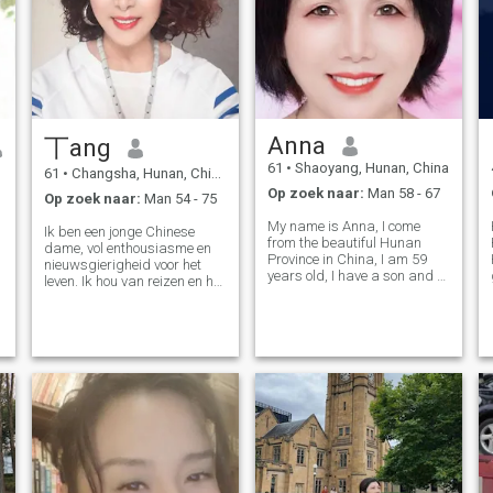
ons. Ik wil liefhebben en
groep en eten in
geliefd worden. Ik heb een
restaurantjes in weekend.
diep verlangen naar een
langdurige en stabiele relatie
met de man waar ik van hou.
Hopelijk kan ik hem elke dag
kussen en knuffelen, en
kunnen we elke ochtend
Anna
丅ang
samen wakker worden. Ik
kan zelfs die foto in mijn
61
•
Shaoyang, Hunan, China
61
•
Changsha, Hunan, China
hoofd zien... we worden
Op zoek naar:
Man 58 - 67
verliefd op elkaar en dan
Op zoek naar:
Man 54 - 75
gaan we ooit trouwen. Naar
My name is Anna, I come
mijn mening is noch schijn
Ik ben een jonge Chinese
from the beautiful Hunan
noch geld de sleutel tot een
dame, vol enthousiasme en
Province in China, I am 59
lang en gelukkig
nieuwsgierigheid voor het
years old, I have a son and a
transnationaal huwelijk. Het
leven. Ik hou van reizen en het
daughter, they are
s
is de gemeenschappelijke
redden prachtig Momenten
independent. I have a wide
groei van geest--- geduld en
in het leven. Ik hoop de rest
range of hobbies, respect
ervaringen om culturele
van mijn leven door te
nature, full of passion for life.
verschillen te overwinnen, te
brengen met het verkennen
I am gentle, kind-hearted,
leren om voordelen en
van elke hoek van de wereld
respect the
complementariteit tussen hen
met een geliefde man,
te waarderen. Ik zal je
geconfronteerd met het leven
helemaal vergezellen. Als het
Uitdagingen met een
leven ons uitdaagt, laten we
glimlach. Ik droom om mijn
ons best doen om het te
leven te delen met een man
overwinnen; terwijl we dat
wiens waarden
niet kunnen, zullen we elkaar
overeenkomen met de mijne,
troosten. Hou je van zo'n