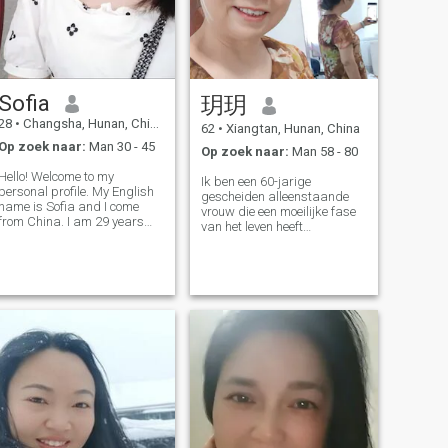
Sofia
玥玥
28
•
Changsha, Hunan, China
62
•
Xiangtan, Hunan, China
Op zoek naar:
Man 30 - 45
Op zoek naar:
Man 58 - 80
Hello! Welcome to my
Ik ben een 60-jarige
personal profile. My English
gescheiden alleenstaande
name is Sofia and I come
vrouw die een moeilijke fase
from China. I am 29 years
van het leven heeft
old and single. I have never
doorgemaakt en nu hoopt
been married and have no
dat te doen Vind in dit
children. I used to be a
stadium een echt liefdevolle
Chinese teacher, but due to
partner om de rest van mijn
some reasons, I quit this job.
leven mee door te brengen. Ik
I am planni
ben een gewone
Gepensioneerde werknemer,
hoewel hij op de oude dag is,
maar ik blijf positief staan
tegenover het leven Ik heb een
breed scala aan interesses,
waaronder reizen, klimmen,
wandelen, TV kijken en naar
muziek luisteren. Reizen is