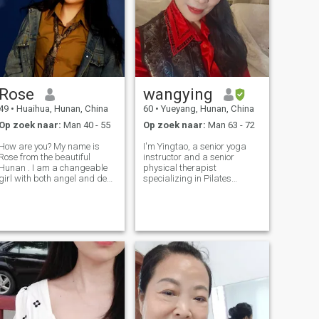
Rose
wangying
49
•
Huaihua, Hunan, China
60
•
Yueyang, Hunan, China
Op zoek naar:
Man 40 - 55
Op zoek naar:
Man 63 - 72
How are you? My name is
I'm Yingtao, a senior yoga
Rose from the beautiful
instructor and a senior
Hunan . I am a changeable
physical therapist
girl with both angel and devil
specializing in Pilates
ides. I am dignified yet
rehabilitation. I was born
fashionable, with a touch of
and raised by the Dongting
naughtiness in my stability. I
Lake—this land has
am a little intimate in this
endowed me with confidence,
part. I laughed very sweetly
optimism, kindness and
straightforwardness. In dai