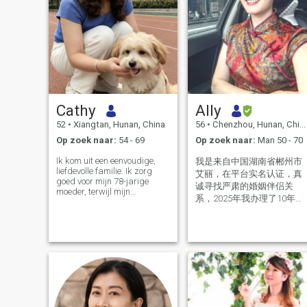
Cathy
Ally
52
•
Xiangtan, Hunan, China
56
•
Chenzhou, Hunan, China
Op zoek naar:
54 - 69
Op zoek naar:
Man 50 - 70
Ik kom uit een eenvoudige,
我是来自中国湖南省郴州市
liefdevolle familie. Ik zorg
艾丽，在平台实名认证，真
goed voor mijn 78-jarige
诚寻找严肃的婚姻伴侣关
moeder, terwijl mijn
系，2025年我办理了10年美
volwassen dochter
国签证，我今年56岁，离异
zelfstandig in Tokio, Japan,
woont. Ik heb geen
单身，我是1个男孩子的母
ingewikkelde
亲，我性格温和，真诚善
familiebedragen. Ik ben een
良，感情专一，对爱情婚姻
onafhankelijke, oprechte en
忠贞不渝的女人。喜欢健
volwassen vrouw met mijn
身，阅读，养花种植，散
eigen gedachten en
waarden. Ik heb een goed
步，烹饪，喜欢健康简单安
uitgebalanceerde
静的生活方式。
persoonlijkheid - warm,