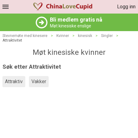
Logg inn
Bli medlem gratis nå
Møt kinesiske enslige
Stevnemøte med kinesere
>
Kvinner
>
kinesisk
>
Singler
>
Attraktivitet
Møt kinesiske kvinner
Søk etter Attraktivitet
Attraktiv
Vakker