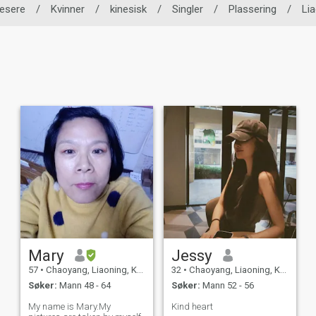
esere
/
Kvinner
/
kinesisk
/
Singler
/
Plassering
/
Li
Mary
Jessy
57
•
Chaoyang, Liaoning, Kina
32
•
Chaoyang, Liaoning, Kina
Søker:
Mann 48 - 64
Søker:
Mann 52 - 56
My name is Mary.My
Kind heart