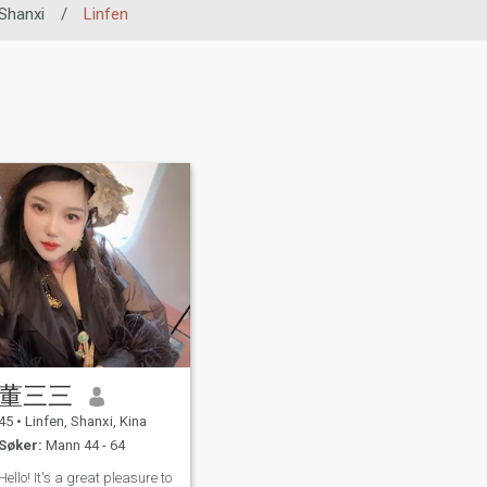
Shanxi
/
Linfen
董三三
45
•
Linfen, Shanxi, Kina
Søker:
Mann 44 - 64
Hello! It's a great pleasure to