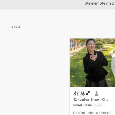
Stevnemøte med 
1 - 4 av 4
乔琳💕
52
•
Linfen, Shanxi, Kina
Søker:
Mann 55 - 65
I'm from Linfen, a historical