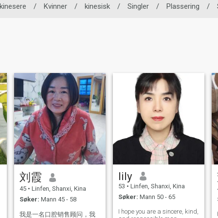
kinesere
/
Kvinner
/
kinesisk
/
Singler
/
Plassering
/
lily
刘霞
53
•
Linfen, Shanxi, Kina
45
•
Linfen, Shanxi, Kina
Søker:
Mann 50 - 65
Søker:
Mann 45 - 58
I hope you are a sincere, kind,
我是一名口腔销售顾问，我