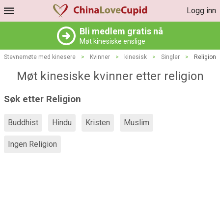
Logg inn
Bli medlem gratis nå
Møt kinesiske enslige
Stevnemøte med kinesere
>
Kvinner
>
kinesisk
>
Singler
>
Religion
Møt kinesiske kvinner etter religion
Søk etter Religion
Buddhist
Hindu
Kristen
Muslim
Ingen Religion