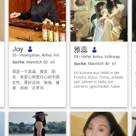
Joy
雅蕊
55
•
Huangshan, Anhui, Volksrep. China
39
•
Hefei, Anhui, Volksrep. China
Suche:
Männlich 50 - 65
Suche:
Männlich 40 - 61
我是一个真诚、善良、阳
Ich komme aus Hefei in der
光、有爱心和责任心的中国
Provinz Anhui, China, arbeite
seit Jahren in Hefei, bin
女性。爱好运动、瑜伽、健
Lehrerin, geschieden, habe
身、画画、古琴等。
n
keine Kinder, singe gern und
spiele gern auf der Gitarre.