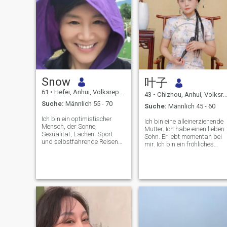
Snow
叶子
61
•
Hefei, Anhui, Volksrep. China
43
•
Chizhou, Anhui, Volksrep. China
Suche:
Männlich 55 - 70
Suche:
Männlich 45 - 60
Ich bin ein optimistischer
Ich bin eine alleinerziehende
Mensch, der Sonne,
Mutter. Ich habe einen lieben
Sexualität, Lachen, Sport
Sohn. Er lebt momentan bei
und selbstfahrende Reisen
mir. Ich bin ein fröhliches
liebt. Aber für den
Mädchen. Und begeistert vo
Unvollkommenen sind Risse
Reisen. Ich hoffe, mit meiner
die Orte, in die die Sonne
anderen Hälfte um die Welt
hineingeht. Ich glaube, dass
zu reisen. Ich mag
man ein Leben lang lernen
normalerweise Sport. Ich
muss, sich ständig
stehe jeden Morgen auf und
weiterentwickeln muss, und
laufe am Morgen. Natürlich
dass man in der Lösung von
bin ich immer noch ein guter
Problemen wachsen muss.
Koch. Ich mag es, alle Arten
Ich komme aus Anhui, Hefei,
von köstlichem Essen zu
meine Eltern sind 2016