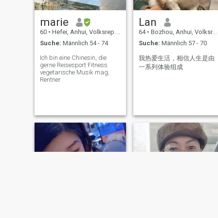
marie
Lan
60
•
Hefei, Anhui, Volksrep. China
64
•
Bozhou, Anhui, Volksrep. China
Suche:
Männlich 54 - 74
Suche:
Männlich 57 - 70
Ich bin eine Chinesin, die
我热爱生活，相信人生是由
gerne Reisesport Fitness
一系列体验组成
vegetarische Musik mag,
Rentner