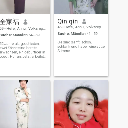
Qin qin
全家福
46
•
Hefei, Anhui, Volksrep. China
59
•
Hefei, Anhui, Volksrep. China
Suche:
Männlich 41 - 59
Suche:
Männlich 54 - 69
Sie sind sanft, schön,
52 Jahre alt, geschieden,
schlank und haben eine süße
zwei Söhne sind bereits
Stimme.
erwachsen, ein gebürtiger in
Loudi, Hunan, Jetzt arbeitet
er in Jiangsu. Ist eine
lebensliebende, fröhliche und
verantwortungsbewusste
Person, mag singen, Reisen
und Essen.