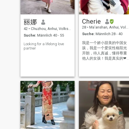
für Abenteuer und ich liebe
erleben... \N
es, abgelegene Wanderweg
an sonnigen Tagen zu
erkunden. Freundlichkeit,
Cherie
丽娜
Aufrichtigkeit und Mitgefühl
sind meine wichtigsten
28
•
Ma'anshan, Anhui, Volksrep. China
42
•
Chuzhou, Anhui, Volksrep. China
Prinzipien, wie ich mit
Suche:
Männlich 28 - 40
anderen umgehe. Wenn es
Suche:
Männlich 40 - 55
um Beziehungen geht, hasse
ich Gedankenspiele und
我是一个娇小甜美的中国女
Looking for a lifelong love
Täuschung
孩，我是一个爱笑性格阳光
partner
开朗，待人真诚，懂得尊重
他人的女孩！我是真实的❤
我在寻找认真的感情，如果
你也一样对我感兴趣请给我
留言❤️