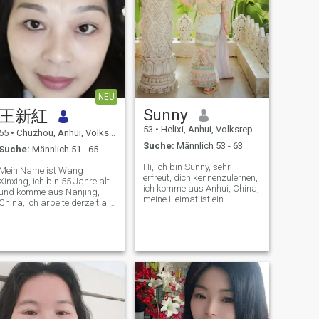
NEU
Sunny
王新紅
53
•
Helixi, Anhui, Volksrep. China
55
•
Chuzhou, Anhui, Volksrep. China
Suche:
Männlich 53 - 63
Suche:
Männlich 51 - 65
Hi, ich bin Sunny, sehr
Mein Name ist Wang
erfreut, dich kennenzulernen,
Xinxing, ich bin 55 Jahre alt
ich komme aus Anhui, China,
und komme aus Nanjing,
meine Heimat ist ein
China, ich arbeite derzeit als
reizvoller Ort, wo die Leute
Freiberufler und mag
sehr gastfreundlich sind,
Spaziergänge, Reisen,
und ich bin ein aufrichtiges,
Bücher lesen und kochen in
gutes, selbstbewusstes,
meiner Freizeit.
glückliches Mädchen, das
das Leben liebt, auf die
Familie achtet und alles mit
einem Lächeln angeht. Ich
liebe Katzen, weil sie nicht
nur die Beweglichkeit des
Körpers trainieren, sondern