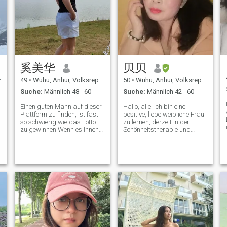
r
.
奚美华
贝贝
49
•
Wuhu, Anhui, Volksrep. China
50
•
Wuhu, Anhui, Volksrep. China
Suche:
Männlich 48 - 60
Suche:
Männlich 42 - 60
Einen guten Mann auf dieser
Hallo, alle! Ich bin eine
Plattform zu finden, ist fast
positive, liebe weibliche Frau
so schwierig wie das Lotto
zu lernen, derzeit in der
zu gewinnen Wenn es Ihnen
Schönheitstherapie und
nichts ausmacht, dass ich
Gesundheitsindustrie tätig.
aus China komme und nicht
Tanzen, Fitness und Reisen.
Englisch beherrsche, können
Für jede positive Aktivität bin
e
wir weiter kommunizieren
ich bereit, aktiv mitzumachen
und verstehen! Ich habe gute
Koche gerne, Teile gerne mit
Eigenschaften, freundlich,
meiner Familie Essen und
ehrenvoll, loyal, Ich hoffe, die
genieße die lustige Zeit. Jetzt
richtige Person früh zu
möchte ich diese Website
treffen, den Rest unseres
nutzen, um einen zu finden
Lebens können wir wenig
Verantwortungsvoller,
Zeit verschwenden, bitte
liebevoller,
Schätze das Schicksal des
verantwortungsvoller,