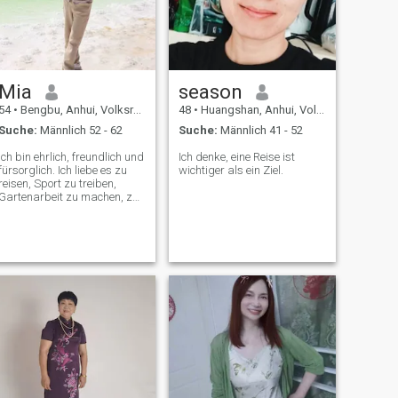
Mia
season
54
•
Bengbu, Anhui, Volksrep. China
48
•
Huangshan, Anhui, Volksrep. China
Suche:
Männlich 52 - 62
Suche:
Männlich 41 - 52
Ich bin ehrlich, freundlich und
Ich denke, eine Reise ist
fürsorglich. Ich liebe es zu
wichtiger als ein Ziel.
reisen, Sport zu treiben,
Gartenarbeit zu machen, zu
kochen. "Ich bin ein junger
Mann, und ich habe keine
Ahnung, wie ich mich
verhalten soll.