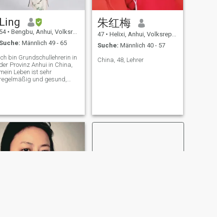
Ling
朱红梅
54
•
Bengbu, Anhui, Volksrep. China
47
•
Helixi, Anhui, Volksrep. China
Suche:
Männlich 49 - 65
Suche:
Männlich 40 - 57
Ich bin Grundschullehrerin in
China, 48, Lehrer
der Provinz Anhui in China,
mein Leben ist sehr
regelmäßig und gesund,
friedlich.