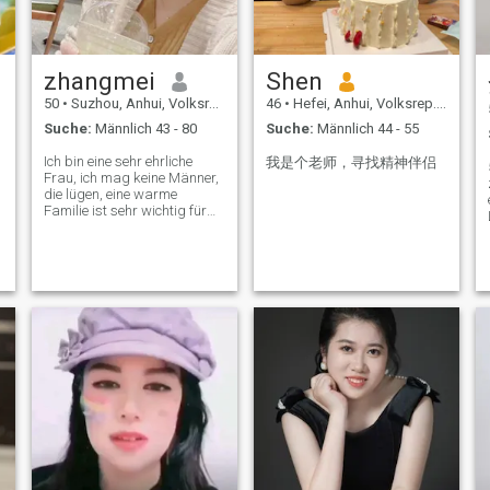
Sie an mir interessiert sind,
können Sie sich gerne mit mir
e
in Verbindung setzen. Freuen
Sie sich auf unsere
Übernahme!
zhangmei
Shen
50
•
Suzhou, Anhui, Volksrep. China
46
•
Hefei, Anhui, Volksrep. China
Suche:
Männlich 43 - 80
Suche:
Männlich 44 - 55
Ich bin eine sehr ehrliche
我是个老师，寻找精神伴侣
Frau, ich mag keine Männer,
die lügen, eine warme
Familie ist sehr wichtig für
mich in meinen späten
Jahren, ich brauche
Gesellschaft.