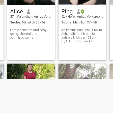
Alice
Ring
57
•
Ma'anshan, Anhui, Volksrep. China
42
•
Hefei, Anhui, Volksrep. China
Suche:
Männlich 35 - 69
Suche:
Männlich 37 - 59
I am a sensitive and easy-
Ich komme aus Hefei, Provinz
going, cheerful and
Anhui, China. Ich bin 40
optimistic woman.
Jahre alt. Ich bin 163 cm
(5,35 Fuß) Groß und ich
wiegen 62 kg (136,68 Pfund).
Ich arbeitete in Ausbildung
und Ausbildung, und meine
letzte Ehe scheiterte, also ließ
ich mich scheiden, aber ich
glaube immer noch daran
Also kam ich auf diese
Plattform, ich will eine
ehrliche, freundliche, loyale,
verantwortungsbewusste,
Ein gesunder und
familienorientierter Mann, ein
warmes und harmonisches
Zuhause wieder
aufzubauen, Liebe zu teilen
und zusammen geliebt zu
werden, das bin ich sehr
Ernsthaft, ich bin eine