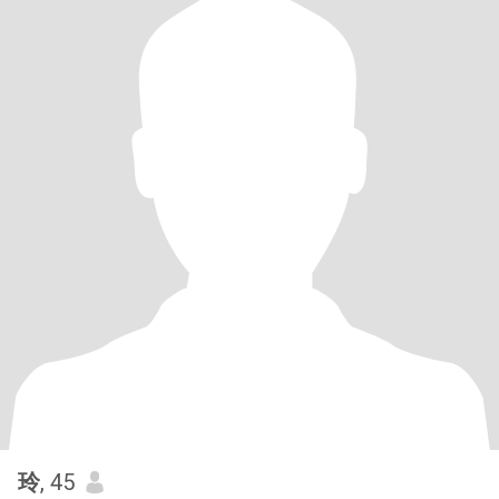
玲
, 45