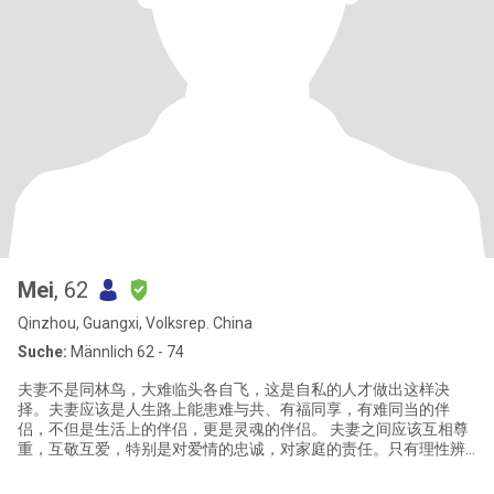
Mei
, 62
Qinzhou, Guangxi, Volksrep. China
Suche:
Männlich 62 - 74
夫妻不是同林鸟，大难临头各自飞，这是自私的人才做出这样决
择。夫妻应该是人生路上能患难与共、有福同享，有难同当的伴
侣，不但是生活上的伴侣，更是灵魂的伴侣。 夫妻之间应该互相尊
重，互敬互爱，特别是对爱情的忠诚，对家庭的责任。只有理性辨
别，才能找到人品好、志趣相投的人。我不放弃、不悲观，相信会
遇到我喜欢的人，那怕他在天漄海角，我会克服困难与他携手百