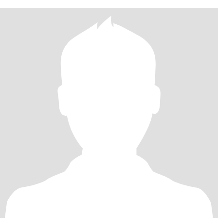
年。 特此警告：我不是富婆，凡是网络骗子以及不诚实的、别有用
心的诈骗分子请勿靠近我，我是一个思维敏捷的人，你是否真诚，
是否在编故事，我都