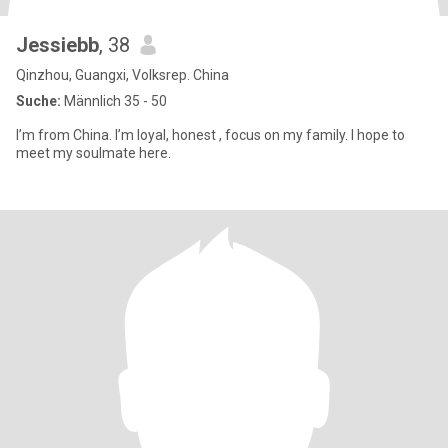
Jessiebb
, 38
Qinzhou, Guangxi, Volksrep. China
Suche:
Männlich 35 - 50
I’m from China. I’m loyal, honest , focus on my family. I hope to
meet my soulmate here.