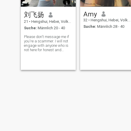
Amy
刘飞扬
32
•
Hengshui, Hebei, Volksrep. China
21
•
Hengshui, Hebei, Volksrep. China
Suche:
Männlich 28 - 40
Suche:
Männlich 20 - 40
Please don't message me if
you're a scammer. I will not
engage with anyone who is
not here for honest and
respectful conversation.