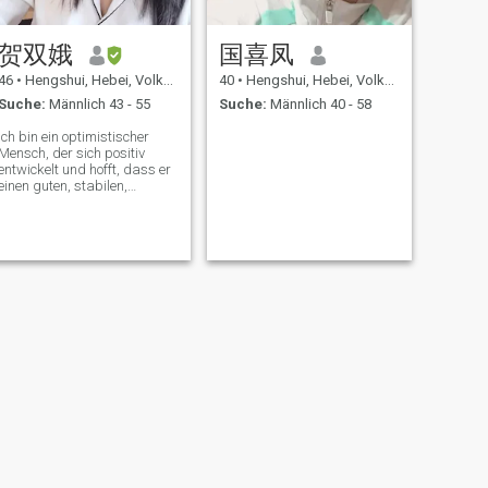
贺双娥
国喜凤
46
•
Hengshui, Hebei, Volksrep. China
40
•
Hengshui, Hebei, Volksrep. China
Suche:
Männlich 43 - 55
Suche:
Männlich 40 - 58
Ich bin ein optimistischer
Mensch, der sich positiv
entwickelt und hofft, dass er
einen guten, stabilen,
gebildeten und erfahrenen
Partner findet.