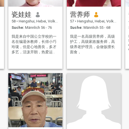
瓷娃娃
营养师
58
•
Hengshui, Hebei, Volksrep. China
57
•
Hengshui, Hebei, Volksrep. China
Suche:
Männlich 56 - 76
Suche:
Männlich 55 - 68
我是来自中国公立学校的一
我是一名高级营养师，高级
名在编退休教师，长得小巧
护工，高级家政服务师，高
玲珑，但是心地善良，多才
级养老护理员，会做饭擅长
多艺，活泼开朗，热爱运
面食，
动，喜欢徒步，打乒乓，写
书法，有着10年的驾龄。