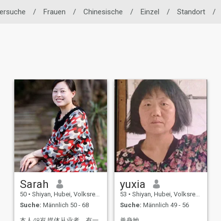
nersuche
/
Frauen
/
Chinesische
/
Einzel
/
Standort
/
Sarah
yuxia
50
•
Shiyan, Hubei, Volksrep. China
53
•
Shiyan, Hubei, Volksrep. China
Suche:
Männlich 50 - 68
Suche:
Männlich 49 - 56
本人48岁.媒体从业者，有一
单身她