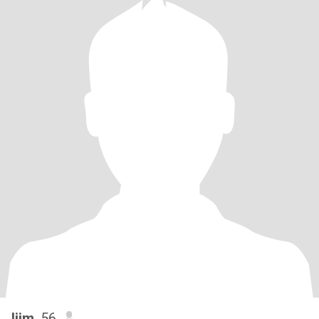
lijm
, 56