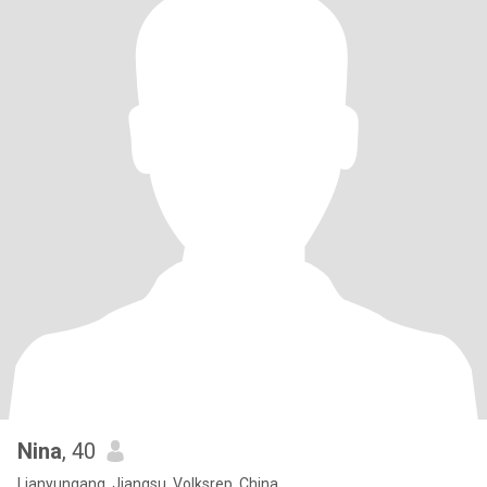
Nina
, 40
Lianyungang, Jiangsu, Volksrep. China