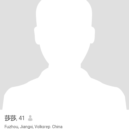
莎莎
, 41
Fuzhou, Jiangxi, Volksrep. China