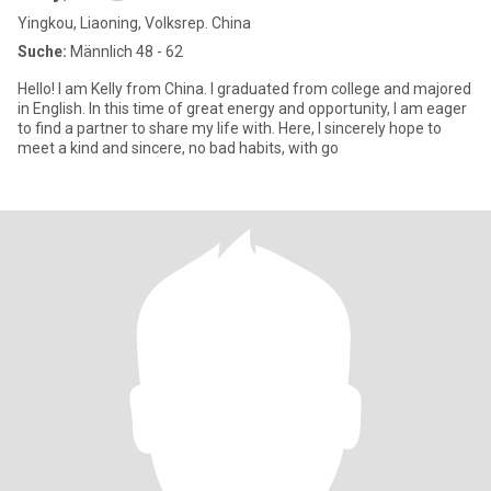
Yingkou, Liaoning, Volksrep. China
Suche:
Männlich 48 - 62
Hello! I am Kelly from China. I graduated from college and majored
in English. In this time of great energy and opportunity, I am eager
to find a partner to share my life with. Here, I sincerely hope to
meet a kind and sincere, no bad habits, with go