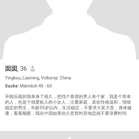
囡囡
, 36
Yingkou, Liaoning, Volksrep. China
Suche:
Männlich 40 - 60
开朗乐观的我单身了很久，想找个靠谱的男人有个家，我是个简单
的人，也是个很爱粘人的小女人，注重家庭，喜欢性格温和，情绪
稳定的男生，年龄55岁以内，生活稳定，不要求大富大贵，身体健
康，看着顺眼，我在中国如果你介意暂时异地恋就不要浪费时间
了，虽然婚姻不顺，我一直相信总会遇到彼此珍惜的另一半，我可
以闪婚，(并不是随便就结婚) 如果你没有结婚计划只是来闲聊的，
请勿打扰，真诚第一，希望遇到能彼此珍惜的人共度余生！只有遇
到对的人，生活才有阳光☀️我比较传统，如果你的思想很开放可能