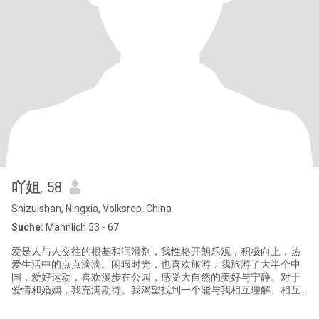
吖姐
, 58
Shizuishan, Ningxia, Volksrep. China
Suche:
Männlich 53 - 67
爱是人与人交往的根基和润滑剂，我性格开朗乐观，积极向上，热
爱生活中的点点滴滴。闲暇时光，也喜欢旅游，我旅游了大半个中
国，爱好运动，喜欢漫步在公园，感受大自然的美好与宁静。对于
爱情和婚姻，我充满期待。我渴望找到一个能与我相互理解、相互
支持、相互陪伴的伴侣。我希望我们能一起分享生活中的喜怒哀
乐，一起经历人生的风风雨雨，携手走过每一个美好的瞬间。 我期