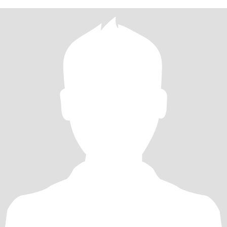
待中的你，是一个善良、真诚、有责任心的人。希望我们有着相似
的价值观和生活目标，能够在未来的日子里共同创造一个温馨、幸
福的家庭，如果您觉得我是那个能与您