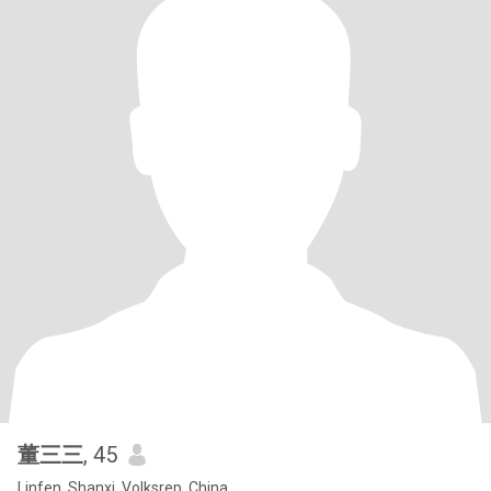
董三三
, 45
Linfen, Shanxi, Volksrep. China