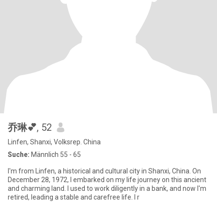
乔琳💕
, 52
Linfen, Shanxi, Volksrep. China
Suche:
Männlich 55 - 65
I'm from Linfen, a historical and cultural city in Shanxi, China. On
December 28, 1972, I embarked on my life journey on this ancient
and charming land. I used to work diligently in a bank, and now I'm
retired, leading a stable and carefree life. I r