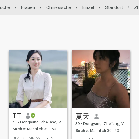
suche
/
Frauen
/
Chinesische
/
Einzel
/
Standort
/
Zh
TT
夏天
41
•
Dongyang, Zhejiang, Volksrep. China
39
•
Dongyang, Zhejiang, Volksrep. China
Suche:
Männlich 39 - 50
Suche:
Männlich 30 - 40
BLACK HAIR AND EYES