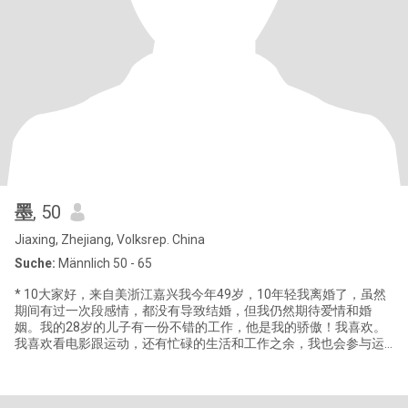
墨
, 50
Jiaxing, Zhejiang, Volksrep. China
Suche:
Männlich 50 - 65
* 10大家好，来自美浙江嘉兴我今年49岁，10年轻我离婚了，虽然
期间有过一次段感情，都没有导致结婚，但我仍然期待爱情和婚
姻。我的28岁的儿子有一份不错的工作，他是我的骄傲！我喜欢。
我喜欢看电影跟运动，还有忙碌的生活和工作之余，我也会参与运
动，来平衡我工作的压力，有利于我的健康，对于烹饪这方面也是
我的缺点