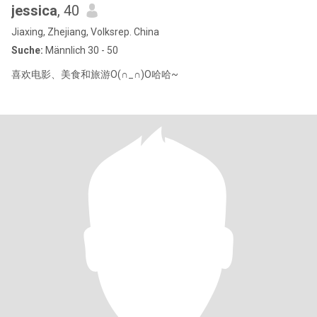
jessica
, 40
Jiaxing, Zhejiang, Volksrep. China
Suche:
Männlich 30 - 50
喜欢电影、美食和旅游O(∩_∩)O哈哈~