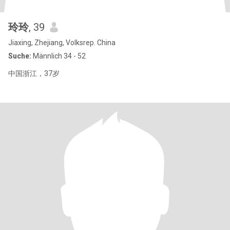
玲玲
, 39
Jiaxing, Zhejiang, Volksrep. China
Suche:
Männlich 34 - 52
中国浙江，37岁