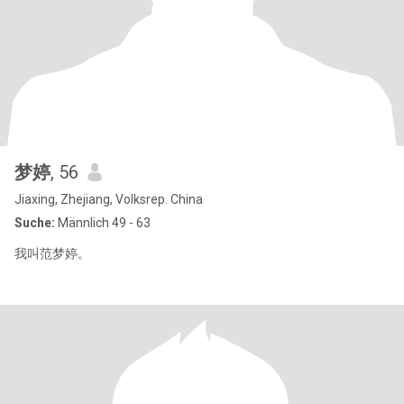
梦婷
, 56
Jiaxing, Zhejiang, Volksrep. China
Suche:
Männlich 49 - 63
我叫范梦婷。