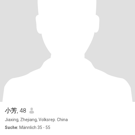
小芳
, 48
Jiaxing, Zhejiang, Volksrep. China
Suche:
Männlich 35 - 55