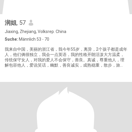
润姐
, 57
Jiaxing, Zhejiang, Volksrep. China
Suche:
Männlich 53 - 70
我来自中国，美丽的浙江省，我今年55岁，离异，2个孩子都是成年
人，他们俩很独立，我会一点英语，我的性格开朗活泼大方温柔，
传统保守女人，对我的爱人不会保守，善良。真诚，尊重他人，理
解包容他人，爱说笑话，幽默，善良诚实，成熟稳重，散步，旅
游，爱养花，爱做美食和家人一起供餐，游泳，爱锻炼身体，听音
乐，家和爱人对我来说很重要，我的家教很好，简单的人，真心找
灵魂伴侣