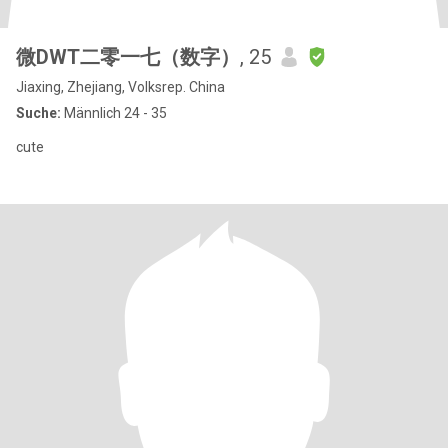
微DWT二零一七（数字）
, 25
Jiaxing, Zhejiang, Volksrep. China
Suche:
Männlich 24 - 35
cute