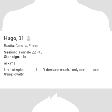
Hugo
, 31
Bastia, Corsica, France
Seeking:
Female 22 - 40
Star sign:
Libra
ask me
I'm a simple person, I don't demand much, I only demand one
thing: loyalty.