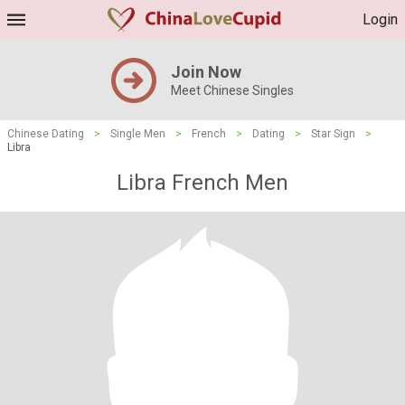
Login
Join Now
Meet Chinese Singles
Chinese Dating
>
Single Men
>
French
>
Dating
>
Star Sign
>
Libra
Libra French Men