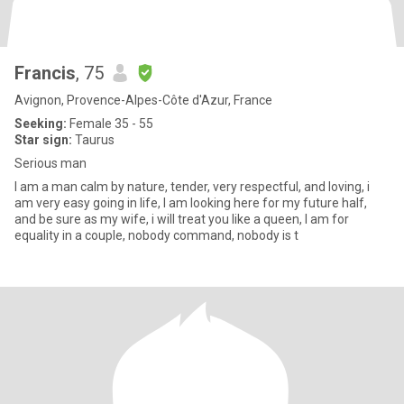
Francis
, 75
Avignon, Provence-Alpes-Côte d'Azur, France
Seeking:
Female 35 - 55
Star sign:
Taurus
Serious man
I am a man calm by nature, tender, very respectful, and loving, i
am very easy going in life, I am looking here for my future half,
and be sure as my wife, i will treat you like a queen, I am for
equality in a couple, nobody command, nobody is t