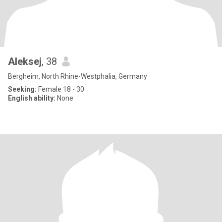
Aleksej
, 38
Bergheim, North Rhine-Westphalia, Germany
Seeking:
Female 18 - 30
English ability:
None