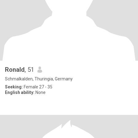
Ronald
, 51
Schmalkalden, Thuringia, Germany
Seeking:
Female 27 - 35
English ability:
None