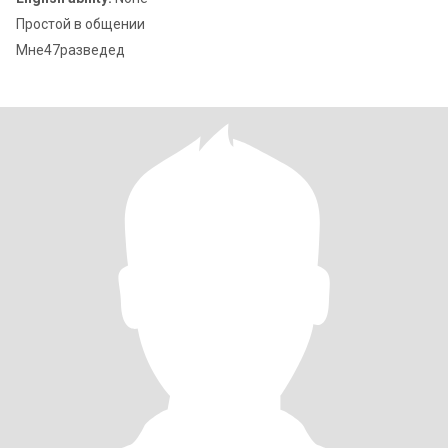
Простой в общении
Мне47разведед