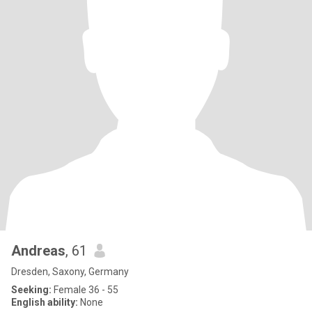
Andreas
, 61
Dresden, Saxony, Germany
Seeking:
Female 36 - 55
English ability:
None