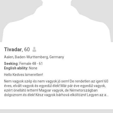
Tivadar
, 60
Aalen, Baden-Wurttemberg, Germany
Seeking:
Female 48 - 61
English ability:
None
Hello Kedves Ismeretlen!
Nem vagyok szép és nem vagyok jó sem! De rendetlen az igen! 60
éves, elvált vagyok és egyedül élek! Már pár éve egyedül vagyok,
ezért önellátó lettem! Magyar vagyok, de Németországban
dolgoznom és élek! Kész vagyok bárhová elköltözni! Legyen az a
sz