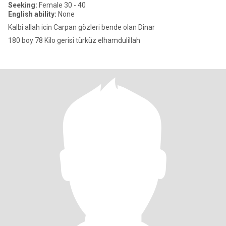
Seeking:
Female 30 - 40
English ability:
None
Kalbi allah icin Carpan gözleri bende olan Dinar
180 boy 78 Kilo gerisi türküz elhamdulillah