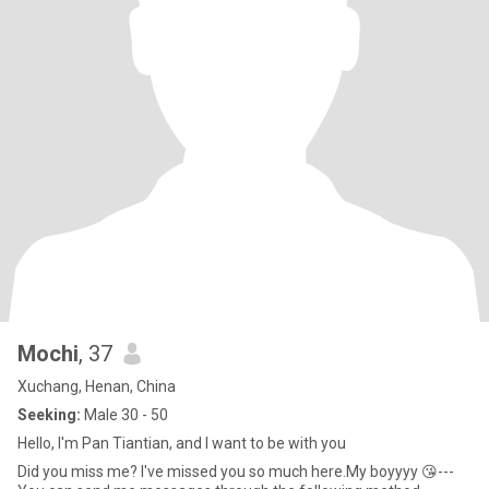
Mochi
, 37
Xuchang, Henan, China
Seeking:
Male 30 - 50
Hello, I'm Pan Tiantian, and I want to be with you
Did you miss me? I've missed you so much here.My boyyyy 😘---