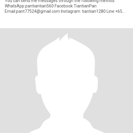
You can send me messages through the following method.
WhatsApp:pantiantian560 Facebook:TiantianPan
Email:pant77524@gmail.com Instagram: tiantian1280 Line:+65
82314524