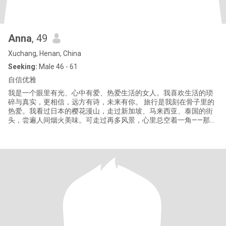
Anna
, 49
Xuchang, Henan, China
Seeking:
Male 46 - 61
自信优雅
我是一个眼里有光、心中有爱、热爱生活的女人。我喜欢生活的琐
碎与真实，更相信，远方有诗，未来有你。 旅行是我刻在骨子里的
热爱。我看过日本的樱花漫山，走过新加坡、马来西亚、泰国的街
头，尝遍人间烟火美味。可走过再多风景，心里总空着一角——那是
无人分享的遗憾，是美景当前，回头却不见你的失落。我去过很多
地方，却唯独没去过，有你牵手同行的远方。我多盼望，往后余
生，我们一起看遍世界，从日出到日落，把每一段旅途，都酿成只
属于我们的独家记忆。 我也深爱居家的温柔时光