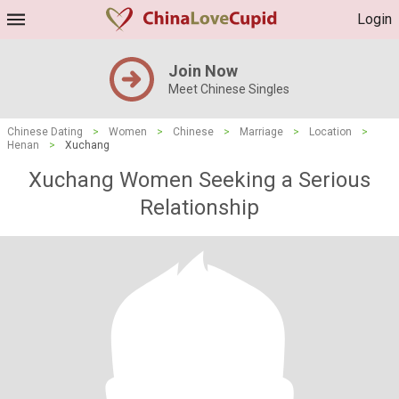
Login
Join Now
Meet Chinese Singles
Chinese Dating
>
Women
>
Chinese
>
Marriage
>
Location
>
Henan
>
Xuchang
Xuchang Women Seeking a Serious
Relationship