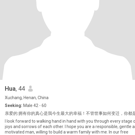
Hua
, 44
Xuchang, Henan, China
Seeking:
Male 42 - 60
亲爱的:拥有你的真心是我今生最大的幸福！不管世事如何变迁，你都
I look forward to walking hand in hand with you through every stage of
joys and sorrows of each other. I hope you are a responsible, gentle and
motivated man, willing to build a warm family with me. In our free