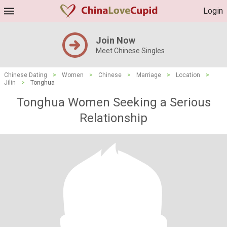
Login
Join Now
Meet Chinese Singles
Chinese Dating
>
Women
>
Chinese
>
Marriage
>
Location
>
Jilin
>
Tonghua
Tonghua Women Seeking a Serious
Relationship