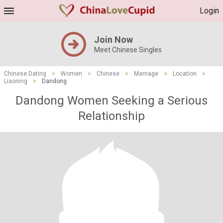
Login
Join Now
Meet Chinese Singles
Chinese Dating
>
Women
>
Chinese
>
Marriage
>
Location
>
Liaoning
>
Dandong
Dandong Women Seeking a Serious
Relationship