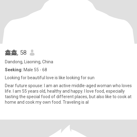
鑫鑫
, 58
Dandong, Liaoning, China
Seeking:
Male 55 - 68
Looking for beautiful love is like looking for sun
Dear future spouse: I am an active middle-aged woman who loves
life. I am 55 years old, healthy and happy. I love food, especially
tasting the special food of different places, but also like to cook at
home and cook my own food. Traveling is al