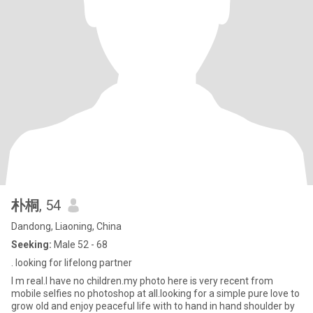
朴桐
, 54
Dandong, Liaoning, China
Seeking:
Male 52 - 68
. looking for lifelong partner
I m real.I have no children.my photo here is very recent from
mobile selfies no photoshop at all.looking for a simple pure love to
grow old and enjoy peaceful life with to hand in hand shoulder by