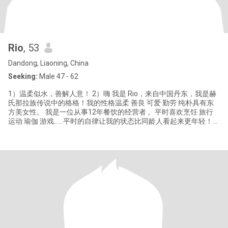
Rio
, 53
Dandong, Liaoning, China
Seeking:
Male 47 - 62
1）温柔似水，善解人意！ 2）嗨 我是 Rio，来自中国丹东，我是赫
氏那拉族传说中的格格！我的性格温柔 善良 可爱 勤劳 纯朴具有东
方美女性。 我是一位从事12年餐饮的经营者 。平时喜欢烹饪 旅行
运动 瑜伽 游戏……平时的自律让我的状态比同龄人看起来更年轻！我
温柔善良 有着做好妻子的品质！ 希望您是积极乐观的 浪漫风趣的和
我有着同样爱好兴趣的绅士，我们一起手牵手看夕阳 看电影 烹饪食
物 享受美食 一起爬山……很高兴在这里遇见，您是那个懂我爱我的灵
魂伴侣吗？