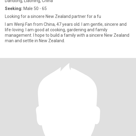
Dandong, Liaoning, China
Seeking:
Male 50 - 65
Looking for a sincere New Zealand partner for a fu
I am Wenji Fan from China, 47 years old. I am gentle, sincere and
life-loving. I am good at cooking, gardening and family
management. I hope to build a family with a sincere New Zealand
man and settle in New Zealand.