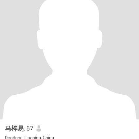
马梓易
, 67
Dandong, Liaoning, China