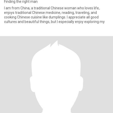
Finding the right man
I am from China, a traditional Chinese woman who loves life,
enjoys traditional Chinese medicine, reading, traveling, and
cooking Chinese cuisine like dumplings. I appreciate all good
cultures and beautiful things, but I especially enjoy exploring my