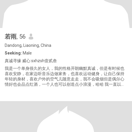
若雨
, 56
Dandong, Liaoning, China
Seeking:
Male
真诚寻缘 威心:sxhzsh壹贰叁
我是一个单身很久的女人，我的性格开朗幽默真诚，但是有时候也
喜欢安静，在家边听音乐边做家务，也喜欢运动健身，让自己保持
年轻的身材，喜欢户外的空气儿随意走走，我不会吸烟但是偶尔心
情好也会品点红酒，一个人也可以创造点小浪漫，哈哈 我一直以来
都希望身边能够有个关心爱护我的人，年轻的时候由于工作原因没
有充分考虑个人问题，现在退休了，一个孩子已经结婚独立生活，
没有任何负担，生活上无忧无虑，但是感觉一个人很孤单，希望找
到一位可以互相喜欢互相照顾，可以一起买菜一起做饭一起散步的
爱人，50多岁还不老，找个相爱的