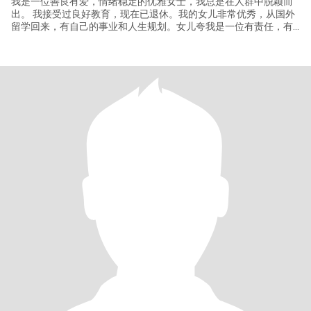
我是一位善良有爱，情绪稳定的优雅女士，我总是在人群中脱颖而
出。 我接受过良好教育，现在已退休。我的女儿非常优秀，从国外
留学回来，有自己的事业和人生规划。女儿夸我是一位有责任，有
担当的好母亲。同样当我遇见您我更是一位好妻子。 我喜欢清晨的
一缕阳光，呼吸着新鲜空气，听着优美的音乐🎶打太极拳。阳光开
朗的我喜欢说走就走的旅行，喜欢各国的地理文化。喜欢美食，更
喜欢自己烹饪美食。游泳健身也是我喜欢的喽