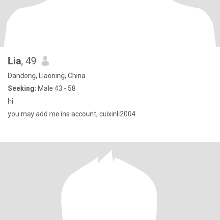
Lia
, 49
Dandong, Liaoning, China
Seeking:
Male 43 - 58
hi
you may add me ins account, cuixinli2004